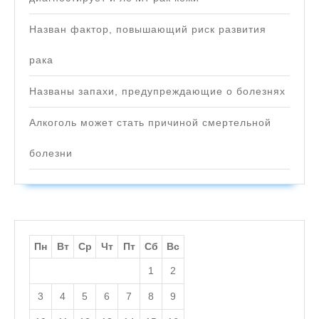
Назван фактор, повышающий риск развития
рака
Названы запахи, предупреждающие о болезнях
Алкоголь может стать причиной смертельной
болезни
Пн
Вт
Ср
Чт
Пт
Сб
Вс
1
2
3
4
5
6
7
8
9