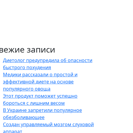
вежие записи
Диетолог предупредила об опасности
быстрого похудения
Медики рассказали о простой и
эффективной диете на основе
популярного овоща
Этот продукт поможет успешно
бороться с лишним весом
В Украине запретили популярное
обезболивающее
Создан управляемый мозгом слуховой
аппарат