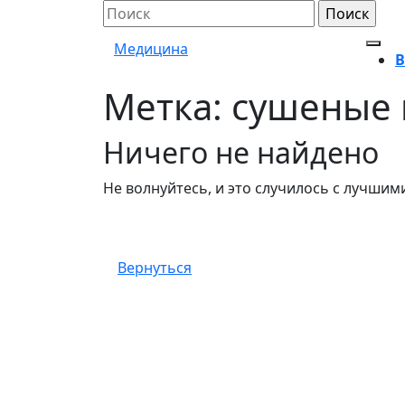
Перейти
Поиск
к
по:
Медицина
содержимому
Кно
В
Отк
Метка:
сушеные 
Кноп
Закр
Ничего не найдено
Не волнуйтесь, и это случилось с лучшими
Вернуться
Вернуться