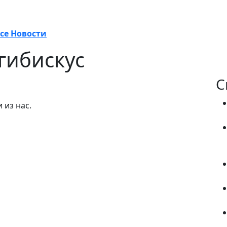
пка
се Новости
рыть
гибискус
ка
ыть
С
 из нас.