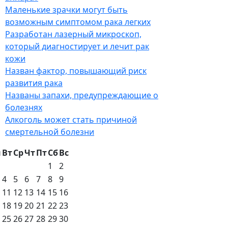
Маленькие зрачки могут быть
возможным симптомом рака легких
Разработан лазерный микроскоп,
который диагностирует и лечит рак
кожи
Назван фактор, повышающий риск
развития рака
Названы запахи, предупреждающие о
болезнях
Алкоголь может стать причиной
смертельной болезни
н
Вт
Ср
Чт
Пт
Сб
Вс
1
2
4
5
6
7
8
9
11
12
13
14
15
16
18
19
20
21
22
23
25
26
27
28
29
30