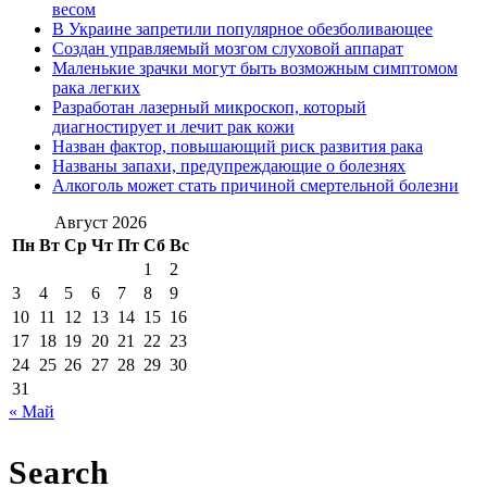
весом
В Украине запретили популярное обезболивающее
Создан управляемый мозгом слуховой аппарат
Маленькие зрачки могут быть возможным симптомом
рака легких
Разработан лазерный микроскоп, который
диагностирует и лечит рак кожи
Назван фактор, повышающий риск развития рака
Названы запахи, предупреждающие о болезнях
Алкоголь может стать причиной смертельной болезни
Август 2026
Пн
Вт
Ср
Чт
Пт
Сб
Вс
1
2
3
4
5
6
7
8
9
10
11
12
13
14
15
16
17
18
19
20
21
22
23
24
25
26
27
28
29
30
31
« Май
Search