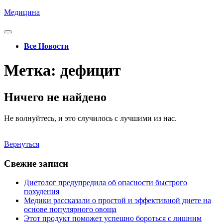
Перейти
Медицина
к
содержимому
Кнопка
Открыть
Все Новости
Кнопка
Метка:
дефицит
Закрыть
Ничего не найдено
Не волнуйтесь, и это случилось с лучшими из нас.
Вернуться
Вернуться
Свежие записи
Диетолог предупредила об опасности быстрого
похудения
Медики рассказали о простой и эффективной диете на
основе популярного овоща
Этот продукт поможет успешно бороться с лишним