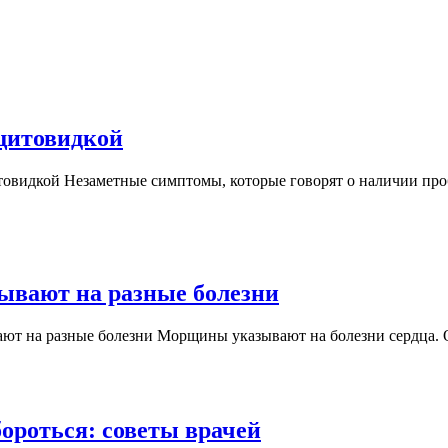
Названы
щитовидкой
главные
товидкой Незаметные симптомы, которые говорят о наличии пр
признаки
проблем
с
щитовидкой
Медики
ывают на разные болезни
рассказали,
ют на разные болезни Морщины указывают на болезни сердца. О
как
морщины
указывают
на
От
бороться: советы врачей