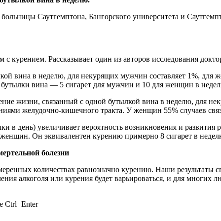
больницы Саутгемптона, Бангорского университета и Саутгемпто
м с курением. Рассказывает один из авторов исследования докто
кой вина в неделю, для некурящих мужчин составляет 1%, для 
 бутылки вина — 5 сигарет для мужчин и 10 для женщин в недел
ение жизни, связанный с одной бутылкой вина в неделю, для н
ваниями желудочно-кишечного тракта. У женщин 55% случаев свя
ки в день) увеличивает вероятность возникновения и развития 
у женщин. Он эквивалентен курению примерно 8 сигарет в неде
смертельной болезни
 умеренных количествах равнозначно курению. Наши результаты 
ения алкоголя или курения будет варьироваться, и для многих л
 Ctrl+Enter