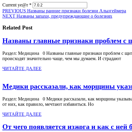
Current ye@r
*
Навигация
Предыдущая
PREVIOUS
Названы ранние признаки болезни Альцгеймера
Следующая
запись:
NEXT
Названы запахи, предупреждающие о болезнях
по
запись:
записям
Related Post
Названы главные признаки проблем с 
Раздел: Медицина 0 Названы главные признаки проблем с щи
происходят значительно чаще, чем мы думаем. И страдают
ЧИТАЙТЕ
ЧИТАЙТЕ ДАЛЕЕ
ДАЛЕЕ
Медики рассказали, как морщины указ
Раздел: Медицина 0 Медики рассказали, как морщины указыва
от них, как правило, мечтают избавиться. Но
ЧИТАЙТЕ
ЧИТАЙТЕ ДАЛЕЕ
ДАЛЕЕ
От чего появляется изжога и как с ней 