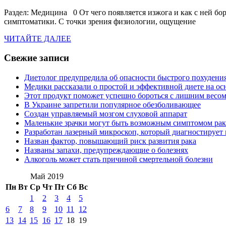
Раздел: Медицина 0 От чего появляется изжога и как с ней б
симптоматики. С точки зрения физиологии, ощущение
ЧИТАЙТЕ
ЧИТАЙТЕ ДАЛЕЕ
ДАЛЕЕ
Свежие записи
Диетолог предупредила об опасности быстрого похудени
Медики рассказали о простой и эффективной диете на ос
Этот продукт поможет успешно бороться с лишним весо
В Украине запретили популярное обезболивающее
Создан управляемый мозгом слуховой аппарат
Маленькие зрачки могут быть возможным симптомом рак
Разработан лазерный микроскоп, который диагностирует 
Назван фактор, повышающий риск развития рака
Названы запахи, предупреждающие о болезнях
Алкоголь может стать причиной смертельной болезни
Май 2019
Пн
Вт
Ср
Чт
Пт
Сб
Вс
1
2
3
4
5
6
7
8
9
10
11
12
13
14
15
16
17
18
19