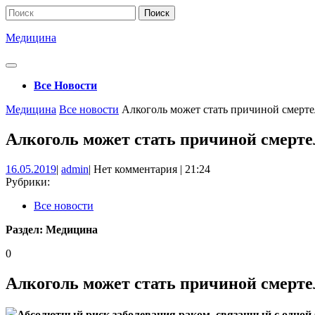
Перейти
Поиск
к
по:
содержимому
Медицина
Кнопка
Открыть
Все Новости
Кнопка
Медицина
Все новости
Алкоголь может стать причиной смерте
Закрыть
Алкоголь может стать причиной смерте
16.05.2019
admin
16.05.2019
|
admin
|
Нет комментария
|
21:24
Рубрики:
Все новости
Раздел:
Медицина
0
Алкоголь может стать причиной смерте
Абсолютный риск заболевания раком, связанный с одной 