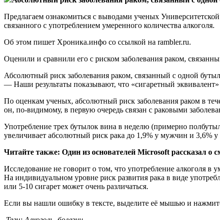
Предлагаем ознакомиться с выводами ученых Университетской 
связанного с употреблением умеренного количества алкоголя.
Об этом пишет Хроника.инфо со ссылкой на rambler.ru.
Оценили и сравнили его с риском заболевания раком, связанны
Абсолютный риск заболевания раком, связанный с одной бутыл
— Наши результаты показывают, что «сигаретный эквивалент»
По оценкам ученых, абсолютный риск заболевания раком в теч
он, по-видимому, в первую очередь связан с раковыми заболе
Употребление трех бутылок вина в неделю (примерно полбутыл
увеличивает абсолютный риск рака до 1,9% у мужчин и 3,6% 
Читайте также: Один из основателей Microsoft рассказал о 
Исследование не говорит о том, что употребление алкоголя в
На индивидуальном уровне риск развития рака в виде употребл
или 5-10 сигарет может очень различаться.
Если вы нашли ошибку в тексте, выделите её мышью и нажмите
Теги: Алкоголь, болезни