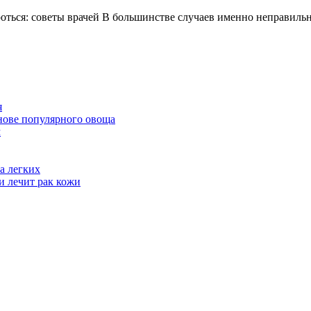
разные
чего
ороться: советы врачей В большинстве случаев именно неправил
болезни
появляется
изжога
и
как
с
я
ней
нове популярного овоща
м
бороться:
советы
а легких
врачей
и лечит рак кожи