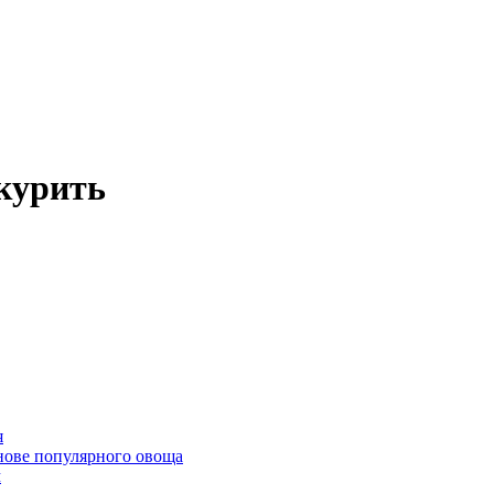
курить
я
нове популярного овоща
м