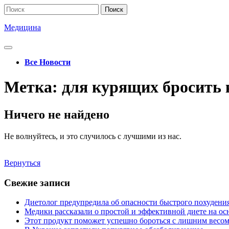
Перейти
Поиск
к
по:
содержимому
Медицина
Кнопка
Открыть
Все Новости
Кнопка
Метка:
для курящих бросить 
Закрыть
Ничего не найдено
Не волнуйтесь, и это случилось с лучшими из нас.
Вернуться
Вернуться
Свежие записи
Диетолог предупредила об опасности быстрого похудени
Медики рассказали о простой и эффективной диете на ос
Этот продукт поможет успешно бороться с лишним весо