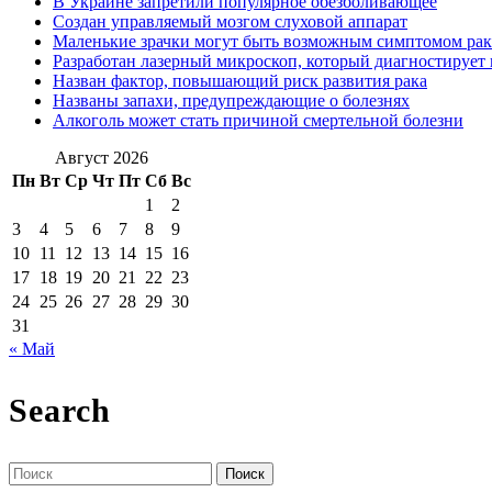
В Украине запретили популярное обезболивающее
Создан управляемый мозгом слуховой аппарат
Маленькие зрачки могут быть возможным симптомом рак
Разработан лазерный микроскоп, который диагностирует 
Назван фактор, повышающий риск развития рака
Названы запахи, предупреждающие о болезнях
Алкоголь может стать причиной смертельной болезни
Август 2026
Пн
Вт
Ср
Чт
Пт
Сб
Вс
1
2
3
4
5
6
7
8
9
10
11
12
13
14
15
16
17
18
19
20
21
22
23
24
25
26
27
28
29
30
31
« Май
Search
Поиск
по: