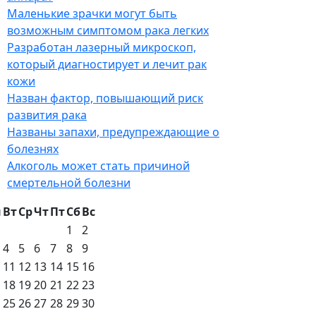
Маленькие зрачки могут быть
возможным симптомом рака легких
Разработан лазерный микроскоп,
который диагностирует и лечит рак
кожи
Назван фактор, повышающий риск
развития рака
Названы запахи, предупреждающие о
болезнях
Алкоголь может стать причиной
смертельной болезни
н
Вт
Ср
Чт
Пт
Сб
Вс
1
2
4
5
6
7
8
9
11
12
13
14
15
16
18
19
20
21
22
23
25
26
27
28
29
30