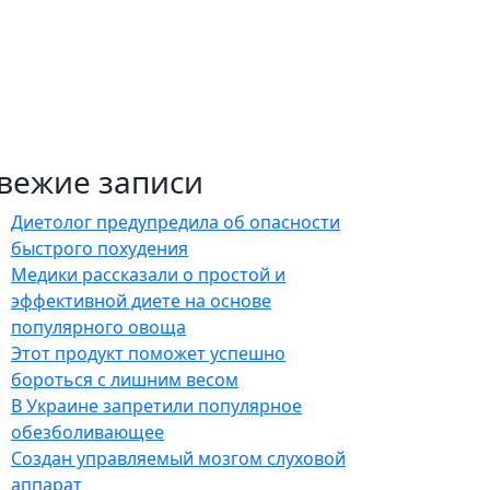
вежие записи
Диетолог предупредила об опасности
быстрого похудения
Медики рассказали о простой и
эффективной диете на основе
популярного овоща
Этот продукт поможет успешно
бороться с лишним весом
В Украине запретили популярное
обезболивающее
Создан управляемый мозгом слуховой
аппарат