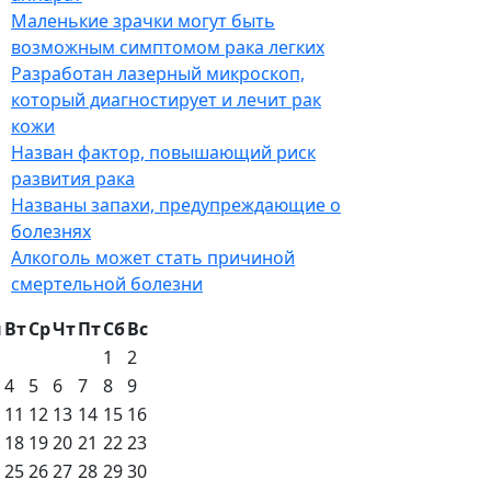
Маленькие зрачки могут быть
возможным симптомом рака легких
Разработан лазерный микроскоп,
который диагностирует и лечит рак
кожи
Назван фактор, повышающий риск
развития рака
Названы запахи, предупреждающие о
болезнях
Алкоголь может стать причиной
смертельной болезни
н
Вт
Ср
Чт
Пт
Сб
Вс
1
2
4
5
6
7
8
9
11
12
13
14
15
16
18
19
20
21
22
23
25
26
27
28
29
30