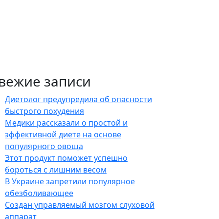
вежие записи
Диетолог предупредила об опасности
быстрого похудения
Медики рассказали о простой и
эффективной диете на основе
популярного овоща
Этот продукт поможет успешно
бороться с лишним весом
В Украине запретили популярное
обезболивающее
Создан управляемый мозгом слуховой
аппарат