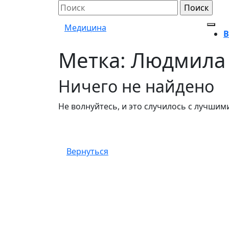
Перейти
Поиск
к
по:
Медицина
содержимому
Кно
В
Отк
Метка:
Людмила 
Кноп
Закр
Ничего не найдено
Не волнуйтесь, и это случилось с лучшими
Вернуться
Вернуться