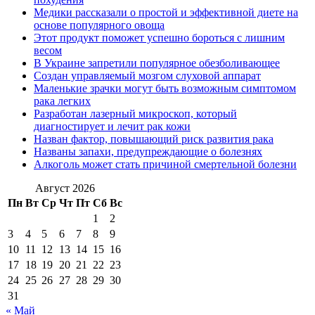
Медики рассказали о простой и эффективной диете на
основе популярного овоща
Этот продукт поможет успешно бороться с лишним
весом
В Украине запретили популярное обезболивающее
Создан управляемый мозгом слуховой аппарат
Маленькие зрачки могут быть возможным симптомом
рака легких
Разработан лазерный микроскоп, который
диагностирует и лечит рак кожи
Назван фактор, повышающий риск развития рака
Названы запахи, предупреждающие о болезнях
Алкоголь может стать причиной смертельной болезни
Август 2026
Пн
Вт
Ср
Чт
Пт
Сб
Вс
1
2
3
4
5
6
7
8
9
10
11
12
13
14
15
16
17
18
19
20
21
22
23
24
25
26
27
28
29
30
31
« Май