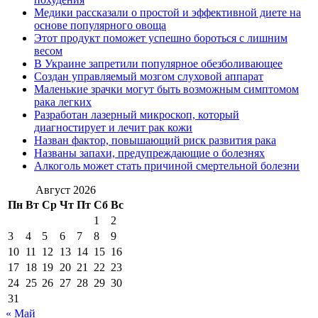
Медики рассказали о простой и эффективной диете на
основе популярного овоща
Этот продукт поможет успешно бороться с лишним
весом
В Украине запретили популярное обезболивающее
Создан управляемый мозгом слуховой аппарат
Маленькие зрачки могут быть возможным симптомом
рака легких
Разработан лазерный микроскоп, который
диагностирует и лечит рак кожи
Назван фактор, повышающий риск развития рака
Названы запахи, предупреждающие о болезнях
Алкоголь может стать причиной смертельной болезни
Август 2026
Пн
Вт
Ср
Чт
Пт
Сб
Вс
1
2
3
4
5
6
7
8
9
10
11
12
13
14
15
16
17
18
19
20
21
22
23
24
25
26
27
28
29
30
31
« Май