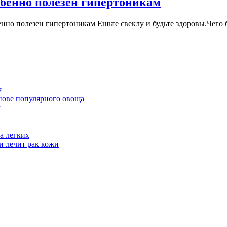
Кардиологи
обенно полезен гипертоникам
подсказали,
но полезен гипертоникам Ешьте свеклу и будьте здоровы.Чего б
какой
овощ
особенно
полезен
гипертоник
я
нове популярного овоща
м
а легких
и лечит рак кожи