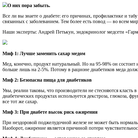
О них пора забыть.
Все ли вы знаете о диабете: его причинах, профилактике и табу
связанных с заболеванием. Тем более есть повод — во всем ми
Наши эксперты: Андрей Петькун, эндокринолог медсети «Гарм
Миф 1: Лучше заменить сахар медом
Мед, конечно, продукт натуральный. Но на 95-98% он состоит и
больше лишь на 2-5%. Потому в рационе диабетиков меда должно
Миф 2: Безопасна пища для диабетиков
Увы, реалии таковы, что производители не стесняются класть 
диабетических продуктах используется декстроза, глюкоза, фрук
все тот же сахар.
Миф 3: При диабете высок риск ожирения
При нездоровой поджелудочной железе не может быть нормальн
Наоборот, ожирение является причиной потери чувствительнос