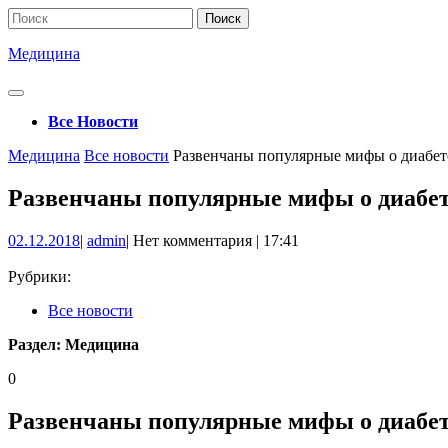
Перейти
Поиск
к
по:
содержимому
Медицина
Кнопка
Открыть
Все Новости
Кнопка
Медицина
Все новости
Развенчаны популярные мифы о диабет
Закрыть
Развенчаны популярные мифы о диабе
02.12.2018
admin
02.12.2018
|
admin
|
Нет комментария
|
17:41
Рубрики:
Все новости
Раздел:
Медицина
0
Развенчаны популярные мифы о диабе