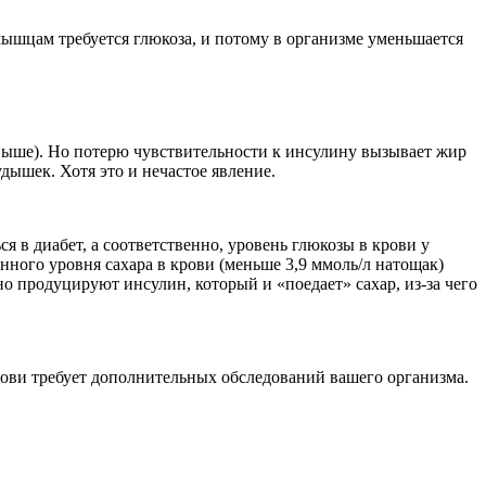
мышцам требуется глюкоза, и потому в организме уменьшается
— выше). Но потерю чувствительности к инсулину вызывает жир
дышек. Хотя это и нечастое явление.
в диабет, а соответственно, уровень глюкозы в крови у
нного уровня сахара в крови (меньше 3,9 ммоль/л натощак)
но продуцируют инсулин, который и «поедает» сахар, из-за чего
рови требует дополнительных обследований вашего организма.