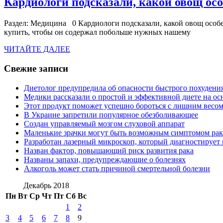
Кардиологи подсказали, какой овощ ос
Раздел: Медицина 0 Кардиологи подсказали, какой овощ особен
купить, чтобы он содержал побольше нужных нашему
ЧИТАЙТЕ
ЧИТАЙТЕ ДАЛЕЕ
ДАЛЕЕ
Свежие записи
Диетолог предупредила об опасности быстрого похудени
Медики рассказали о простой и эффективной диете на ос
Этот продукт поможет успешно бороться с лишним весо
В Украине запретили популярное обезболивающее
Создан управляемый мозгом слуховой аппарат
Маленькие зрачки могут быть возможным симптомом рак
Разработан лазерный микроскоп, который диагностирует 
Назван фактор, повышающий риск развития рака
Названы запахи, предупреждающие о болезнях
Алкоголь может стать причиной смертельной болезни
Декабрь 2018
Пн
Вт
Ср
Чт
Пт
Сб
Вс
1
2
3
4
5
6
7
8
9