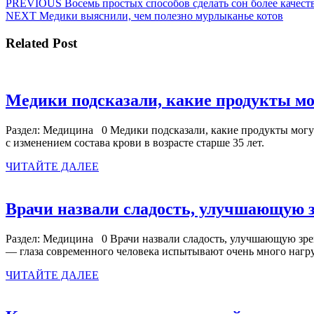
Навигация
Предыдущая
PREVIOUS
Восемь простых способов сделать сон более качес
Следующая
запись:
NEXT
Медики выяснили, чем полезно мурлыканье котов
по
запись:
записям
Related Post
Медики подсказали, какие продукты мо
Раздел: Медицина 0 Медики подсказали, какие продукты могут
с изменением состава крови в возрасте старше 35 лет.
ЧИТАЙТЕ
ЧИТАЙТЕ ДАЛЕЕ
ДАЛЕЕ
Врачи назвали сладость, улучшающую 
Раздел: Медицина 0 Врачи назвали сладость, улучшающую зр
— глаза современного человека испытывают очень много нагру
ЧИТАЙТЕ
ЧИТАЙТЕ ДАЛЕЕ
ДАЛЕЕ