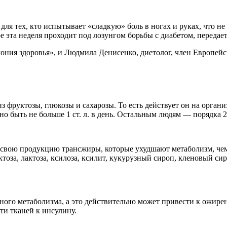
 для тех, кто испытывает «сладкую» боль в ногах и руках, что н
ре эта неделя проходит под лозунгом борьбы с диабетом, передае
ония здоровья», и Людмила Денисенко, диетолог, член Европей
з фруктозы, глюкозы и сахарозы. То есть действует он на организ
 быть не больше 1 ст. л. в день. Остальным людям — порядка 2 с
в свою продукцию трансжиры, которые ухудшают метаболизм, чем
тоза, лактоза, ксилоза, ксилит, кукурузный сироп, кленовый сиро
ого метаболизма, а это действительно может привести к ожирен
ти тканей к инсулину.