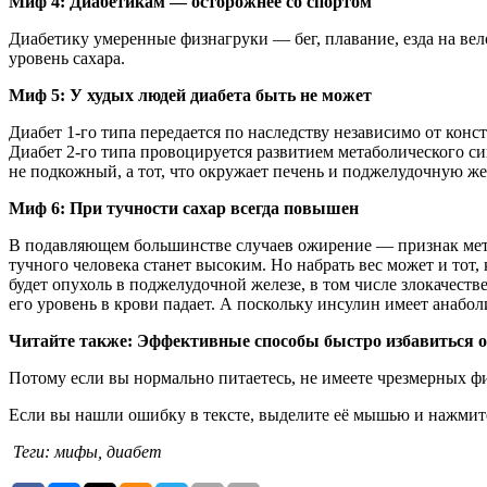
Миф 4: Диабетикам — осторожнее со спортом
Диабетику умеренные физнагруки — бег, плавание, езда на ве
уровень сахара.
Миф 5: У худых людей диабета быть не может
Диабет 1-го типа передается по наследству независимо от конс
Диабет 2-го типа провоцируется развитием метаболического си
не подкожный, а тот, что окружает печень и поджелудочную жел
Миф 6: При тучности сахар всегда повышен
В подавляющем большинстве случаев ожирение — признак метаб
тучного человека станет высоким. Но набрать вес может и тот,
будет опухоль в поджелудочной железе, в том числе злокачеств
его уровень в крови падает. А поскольку инсулин имеет анабол
Читайте также: Эффективные способы быстро избавиться о
Потому если вы нормально питаетесь, не имеете чрезмерных фи
Если вы нашли ошибку в тексте, выделите её мышью и нажмите
Теги: мифы, диабет