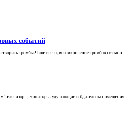
Медики
ировых событий
подсказали,
астворить тромбы.Чаще всего, возникновение тромбов связано
какие
продукты
могут
защитить
от
тромбоза
зам.Телевизоры, мониторы, удушающие и бдительны помещения
»
Хроника
мировых
событий