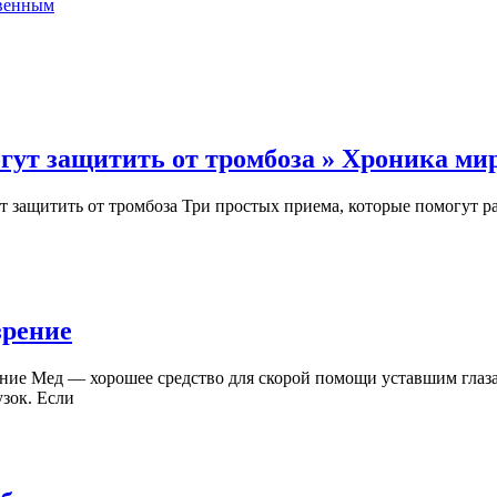
твенным
гут защитить от тромбоза » Хроника м
 защитить от тромбоза Три простых приема, которые помогут р
Врачи
зрение
назвали
ение Мед — хорошее средство для скорой помощи уставшим гла
сладость,
зок. Если
улучшающую
зрение