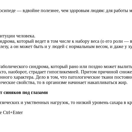
лосипеде — вдвойне полезнее, чем здоровым людям: для работы 
титуции человека.
ндрома, который ведет в том числе к набору веса (о его роли 
езу, а он может быть и у людей с нормальным весом, и даже у ху
олического синдрома, который рано или поздно может вылиться 
 кто, наоборот, страдает гипогликемией. Притом причиной сниже
енного характера. Дело в том, что патологические ткани постоян
ические свойства, то в организме начинает накапливаться жир.
т синяков под глазами
зических и умственных нагрузок, то низкий уровень сахара в к
 Ctrl+Enter