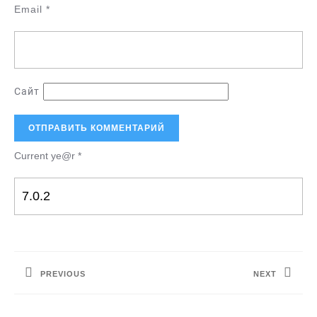
Email
*
Сайт
Current ye@r
*
Навигация
по
PREVIOUS
NEXT
записям
Предыдущая
Следующая
запись:
запись: