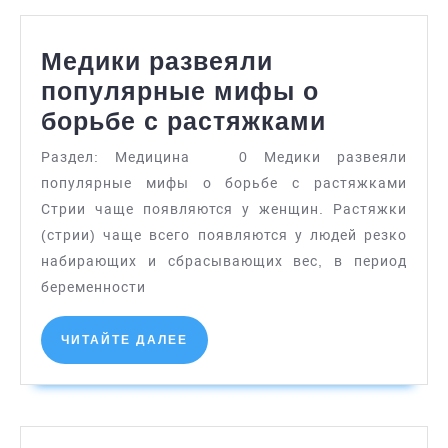
Медики развеяли
популярные мифы о
Медики
борьбе с растяжками
развеял
Раздел: Медицина 0 Медики развеяли
популяр
популярные мифы о борьбе с растяжками
мифы
Стрии чаще появляются у женщин. Растяжки
о
(стрии) чаще всего появляются у людей резко
набирающих и сбрасывающих вес, в период
борьбе
беременности
с
растяжк
ЧИТАЙТЕ
ЧИТАЙТЕ ДАЛЕЕ
ДАЛЕЕ