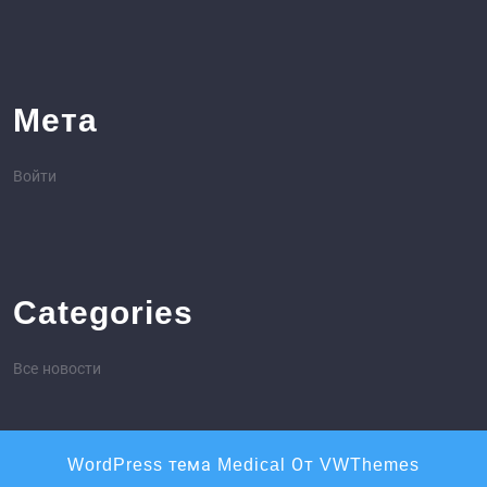
Мета
Войти
Categories
Все новости
WordPress тема Medical
От VWThemes