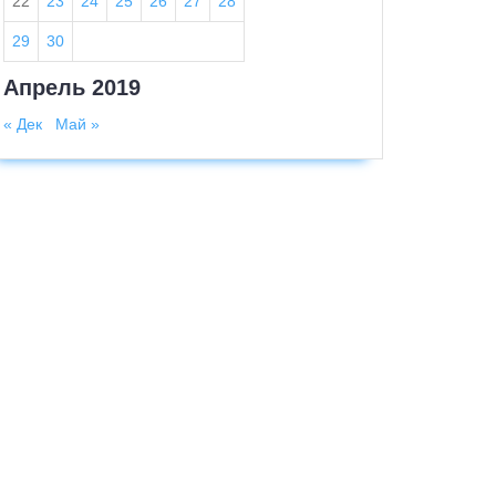
22
23
24
25
26
27
28
29
30
Апрель 2019
« Дек
Май »