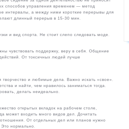
овое сидение за одной деятельностью не приносит
ных способов управления временем — метод
ые интервалы, а между ними короткие перерывы для
делают длинный перерыв в 15-30 мин.
ки и вид спорта. Не стоит слепо следовать моде.
жны чувствовать поддержку, веру в себя. Общение
действий. От токсичных людей лучше
 творчество и любимые дела. Важно искать «свое».
тства и найти, чем нравилось заниматься тогда.
ровать, делать неидеально.
жество открытых вкладок на рабочем столе,
а может входить много видов дел. Дочитать
 отношения. От отдельных дел или планов нужно
. Это нормально.