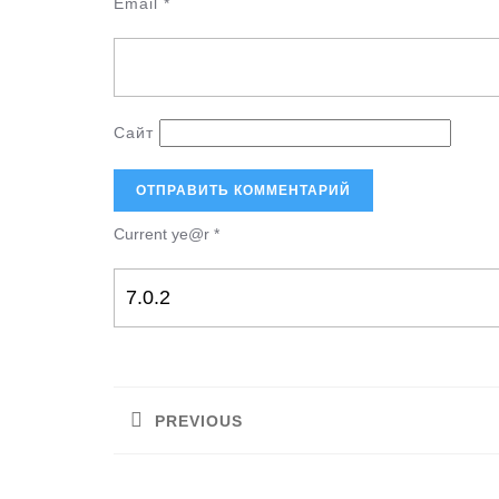
Email
*
Сайт
Current ye@r
*
Навигация
по
PREVIOUS
записям
Предыдущая
запись: