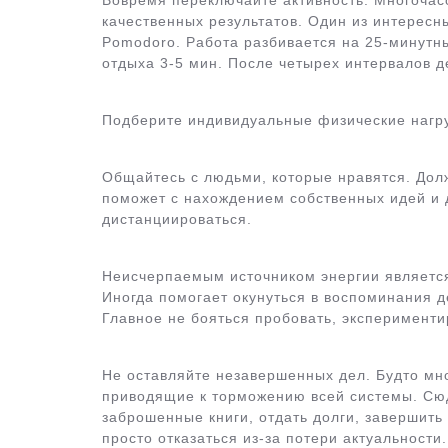
Вовремя переключайте активность. Многочас
качественных результатов. Один из интерес
Pomodoro. Работа разбивается на 25-минутн
отдыха 3-5 мин. После четырех интервалов 
Подберите индивидуальные физические нагруз
Общайтесь с людьми, которые нравятся. Дол
поможет с нахождением собственных идей и 
дистанциироваться.
Неисчерпаемым источником энергии является
Иногда помогает окунуться в воспоминания де
Главное не бояться пробовать, эксперименти
Не оставляйте незавершенных дел. Будто мно
приводящие к торможению всей системы. Сюд
заброшенные книги, отдать долги, завершить
просто отказаться из-за потери актуальности