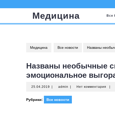
Перейти
к
Медицина
содержимому
Все 
Медицина
Все новости
Названы необыч
Названы необычные с
эмоциональное выгор
25.04.2019
admin
25.04.2019
|
admin
|
Нет комментария
|
Рубрики:
Все новости