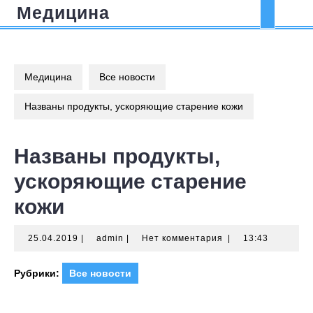
Перейти
Медицина
Кно
к
содержимому
Отк
Медицина
Все новости
Названы продукты, ускоряющие старение кожи
Названы продукты,
ускоряющие старение
кожи
25.04.2019
admin
25.04.2019
|
admin
|
Нет комментария
|
13:43
Рубрики:
Все новости