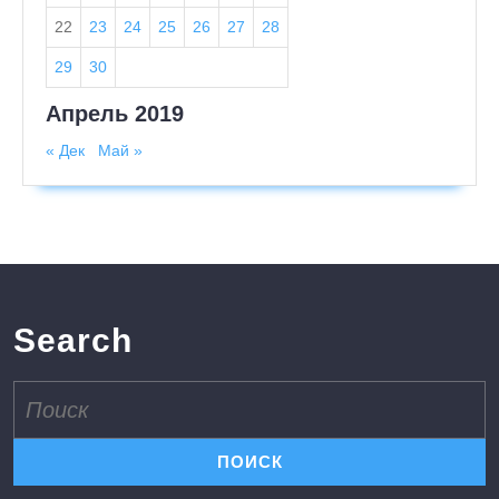
22
23
24
25
26
27
28
29
30
Апрель 2019
« Дек
Май »
Search
Поиск
по: