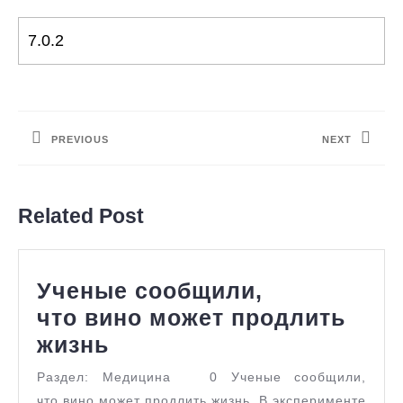
Навигация
по
PREVIOUS
NEXT
записям
Предыдущая
Следующая
запись:
запись:
Related Post
Ученые сообщили,
что вино может продлить
Ученые
жизнь
сообщили,
Раздел: Медицина 0 Ученые сообщили,
что вино
что вино может продлить жизнь В эксперименте