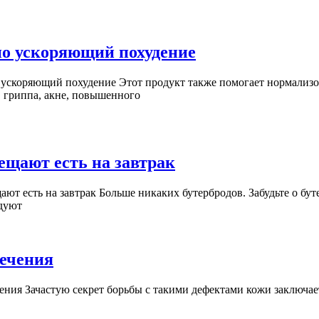
Диетологи
но ускоряющий похудение
назвали
 ускоряющий похудение Этот продукт также помогает нормализо
продукт,
, гриппа, акне, повышенного
существенно
ускоряющий
похудение
Эти
ещают есть на завтрак
популярные
т есть на завтрак Больше никаких бутербродов. Забудьте о бут
продукты
ндуют
медики
запрещают
есть
Названы
лечения
на
причины
ния Зачастую секрет борьбы с такими дефектами кожи заключае
завтрак
акне
и