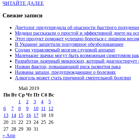
ЧИТАЙТЕ
ЧИТАЙТЕ ДАЛЕЕ
ДАЛЕЕ
Свежие записи
Диетолог предупредила об опасности быстрого похудени
Медики рассказали о простой и эффективной диете на ос
Этот продукт поможет успешно бороться с лишним весо
В Украине запретили популярное обезболивающее
Создан управляемый мозгом слуховой аппарат
Маленькие зрачки могут быть возможным симптомом рак
Разработан лазерный микроскоп, который диагностирует 
Назван фактор, повышающий риск развития рака
Названы запахи, предупреждающие о болезнях
Алкоголь может стать причиной смертельной болезни
Май 2019
Пн
Вт
Ср
Чт
Пт
Сб
Вс
1
2
3
4
5
6
7
8
9
10
11
12
13
14
15
16
17
18
19
20
21
22
23
24
25
26
27
28
29
30
31
« Апр