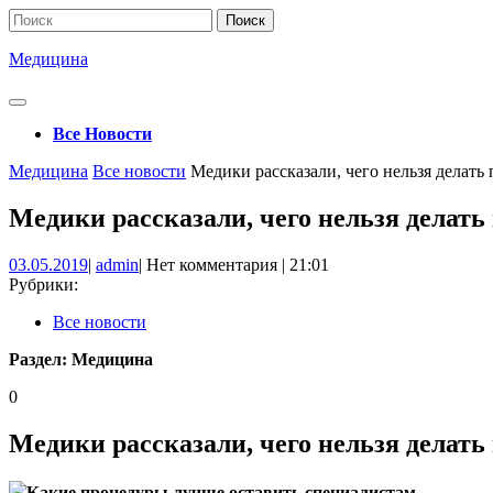
Перейти
Поиск
к
по:
содержимому
Медицина
Кнопка
Открыть
Все Новости
Кнопка
Медицина
Все новости
Медики рассказали, чего нельзя делать
Закрыть
Медики рассказали, чего нельзя делат
03.05.2019
admin
03.05.2019
|
admin
|
Нет комментария
|
21:01
Рубрики:
Все новости
Раздел:
Медицина
0
Медики рассказали, чего нельзя делат
Какие процедуры лучше оставить специалистам.