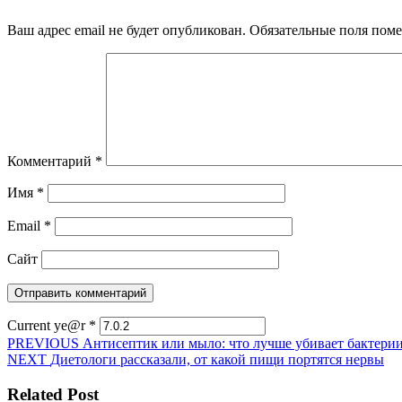
Ваш адрес email не будет опубликован.
Обязательные поля пом
Комментарий
*
Имя
*
Email
*
Сайт
Current ye@r
*
Навигация
Предыдущая
PREVIOUS
Антисептик или мыло: что лучше убивает бактери
Следующая
запись:
NEXT
Диетологи рассказали, от какой пищи портятся нервы
по
запись:
записям
Related Post