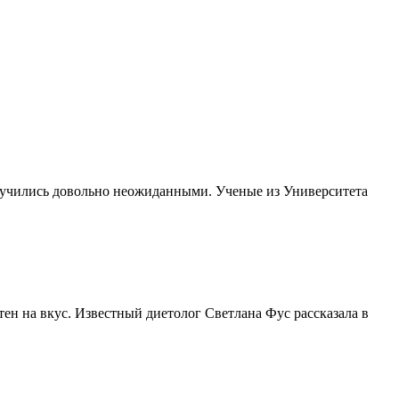
еные
яснили,
лучились довольно неожиданными. Ученые из Университета
кую
зыку
езно
ушать
ен на вкус. Известный диетолог Светлана Фус рассказала в
давленном
тоянии