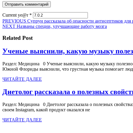
Current ye@r
*
Навигация
Предыдущая
PREVIOUS
Супрун рассказала об опасности антисептиков для 
Следующая
запись:
NEXT
Названы специи, улучшающие работу мозга
по
запись:
записям
Related Post
Ученые выяснили, какую музыку полез
Раздел: Медицина 0 Ученые выяснили, какую музыку полезно 
Южной Флориды выяснили, что грустная музыка помогает люд
ЧИТАЙТЕ
ЧИТАЙТЕ ДАЛЕЕ
ДАЛЕЕ
Диетолог рассказала о полезных свойс
Раздел: Медицина 0 Диетолог рассказала о полезных свойствах
своем Instagram, какой продукт оказался не
ЧИТАЙТЕ
ЧИТАЙТЕ ДАЛЕЕ
ДАЛЕЕ