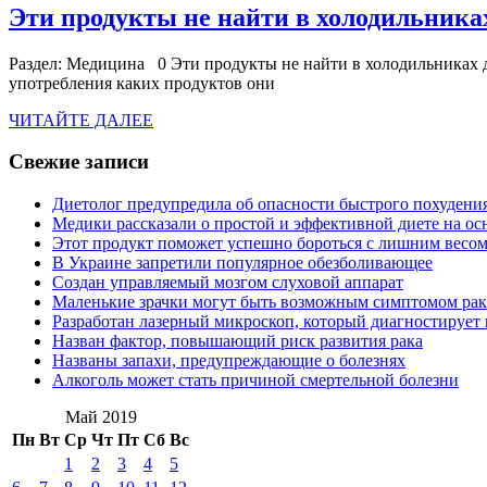
Эти продукты не найти в холодильника
Раздел: Медицина 0 Эти продукты не найти в холодильниках д
употребления каких продуктов они
ЧИТАЙТЕ
ЧИТАЙТЕ ДАЛЕЕ
ДАЛЕЕ
Свежие записи
Диетолог предупредила об опасности быстрого похудени
Медики рассказали о простой и эффективной диете на ос
Этот продукт поможет успешно бороться с лишним весо
В Украине запретили популярное обезболивающее
Создан управляемый мозгом слуховой аппарат
Маленькие зрачки могут быть возможным симптомом рак
Разработан лазерный микроскоп, который диагностирует 
Назван фактор, повышающий риск развития рака
Названы запахи, предупреждающие о болезнях
Алкоголь может стать причиной смертельной болезни
Май 2019
Пн
Вт
Ср
Чт
Пт
Сб
Вс
1
2
3
4
5