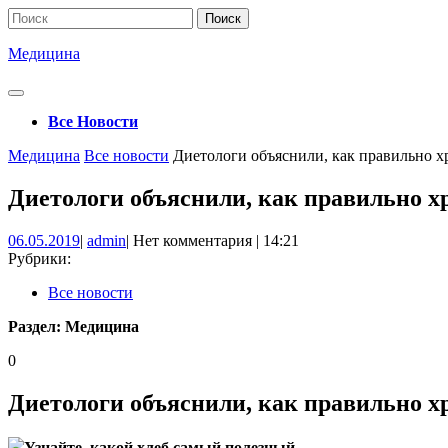
Перейти
Поиск
к
по:
содержимому
Медицина
Кнопка
Открыть
Все Новости
Кнопка
Медицина
Все новости
Диетологи объяснили, как правильно х
Закрыть
Диетологи объяснили, как правильно х
06.05.2019
admin
06.05.2019
|
admin
|
Нет комментария
|
14:21
Рубрики:
Все новости
Раздел:
Медицина
0
Диетологи объяснили, как правильно х
Узнайте, какой хлеб самый полезный.