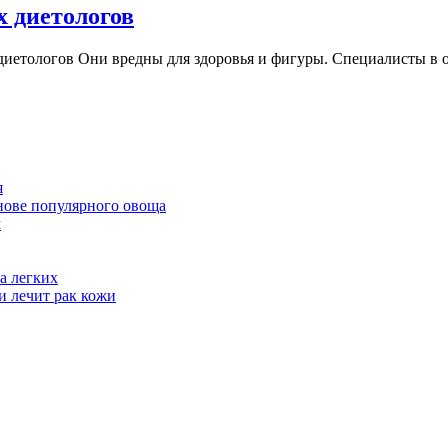
Эти
х диетологов
свеклы
продукты
иетологов Они вредны для здоровья и фигуры. Специалисты в об
не
найти
в
холодильниках
диетологов
я
нове популярного овоща
м
а легких
и лечит рак кожи