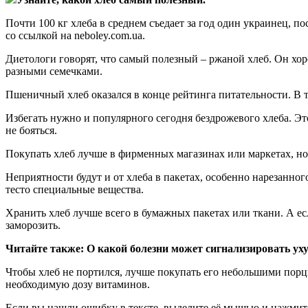
Почти 100 кг хлеба в среднем съедает за год один украинец, п
со ссылкой на neboley.com.ua.
Диетологи говорят, что самый полезный – ржаной хлеб. Он хо
разными семечками.
Пшеничный хлеб оказался в конце рейтинга питательности. В та
Избегать нужно и популярного сегодня бездрожевого хлеба. Э
не бояться.
Покупать хлеб лучше в фирменных магазинах или маркетах, но 
Неприятности будут и от хлеба в пакетах, особенно нарезанног
тесто специальные вещества.
Хранить хлеб лучше всего в бумажных пакетах или ткани. А ес
заморозить.
Читайте также: О какой болезни может сигнализировать ух
Чтобы хлеб не портился, лучше покупать его небольшими порция
необходимую дозу витаминов.
Если вы нашли ошибку в тексте, выделите её мышью и нажмите