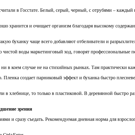
осчитали в Госстате. Белый, серый, черный, с отрубями – кажды
рошо хранится и очищает организм благодаря высокому содержа
кую буханку чаще всего добавляют отбеливатели и разрыхлители.
то чистой воды маркетинговый ход, говорят профессиональные п
ни в коем случае не на стихийных рынках. Там практически кажд
о. Пленка создает парниковый эффект и буханка быстро плесневе
ли в хлебнице, то только в пластиковой. В деревянной быстро р
удшение зрения
ми и сразу съедать. Рекомендуемая дневная норма для взрослого
 Ctrl+Enter