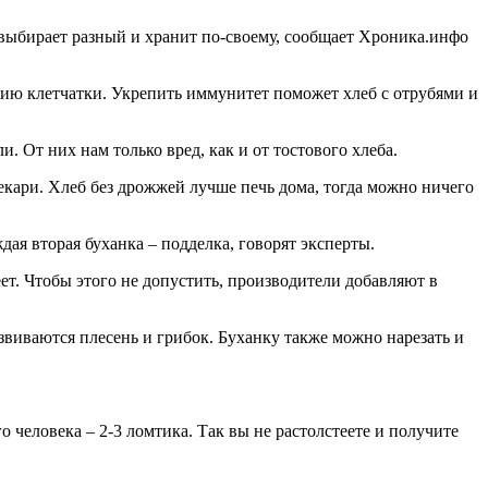
й выбирает разный и хранит по-своему, сообщает Хроника.инфо
нию клетчатки. Укрепить иммунитет поможет хлеб с отрубями и
 От них нам только вред, как и от тостового хлеба.
екари. Хлеб без дрожжей лучше печь дома, тогда можно ничего
ая вторая буханка – подделка, говорят эксперты.
ет. Чтобы этого не допустить, производители добавляют в
азвиваются плесень и грибок. Буханку также можно нарезать и
 человека – 2-3 ломтика. Так вы не растолстеете и получите