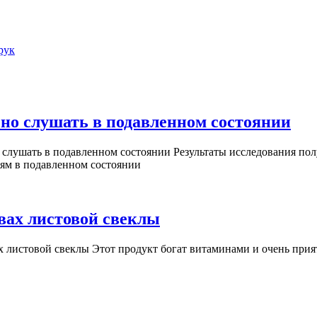
рук
Уч
но слушать в подавленном состоянии
вы
слушать в подавленном состоянии Результаты исследования по
ка
ям в подавленном состоянии
му
пол
сл
Диетолог
твах листовой свеклы
в
рассказала
 листовой свеклы Этот продукт богат витаминами и очень прият
по
о
сос
полезных
свойствах
листовой