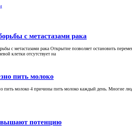
и
Ученые
орьбы с метастазами рака
нашли
бы с метастазами рака Открытие позволяет остановить перемещ
инновационн
евой клетки отсутствует на
способ
борьбы
с
Медики
езно пить молоко
метастазами
рассказали,
о пить молоко 4 причины пить молоко каждый день. Многие люд
рака
кому
особенно
полезно
пить
Мужчинам
повышают потенцию
молоко
на