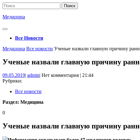
Перейти
Поиск
к
по:
содержимому
Медицина
Кнопка
Открыть
Все Новости
Кнопка
Медицина
Все новости
Ученые назвали главную причину ранн
Закрыть
Ученые назвали главную причину ранн
09.05.2019
admin
09.05.2019
|
admin
|
Нет комментария
|
21:44
Рубрики:
Все новости
Раздел:
Медицина
0
Ученые назвали главную причину ранн
Информация охватывает более 47 миллионов человек.