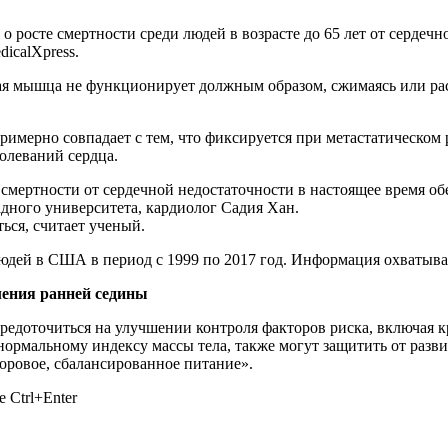
 росте смертности среди людей в возрасте до 65 лет от сердечн
icalXpress.
ная мышца не функционирует должным образом, сжимаясь или рас
мерно совпадает с тем, что фиксируется при метастатическом р
болеваний сердца.
смертности от сердечной недостаточности в настоящее время обе
дного университета, кардиолог Садия Хан.
ться, считает ученый.
дей в США в период с 1999 по 2017 год. Информация охватывае
ления ранней седины
редоточиться на улучшении контроля факторов риска, включая к
ормальному индексу массы тела, также могут защитить от разви
оровое, сбалансированное питание».
 Ctrl+Enter