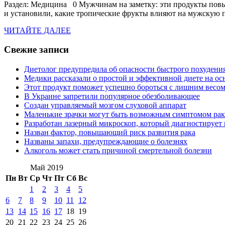
Раздел: Медицина 0 Мужчинам на заметку: эти продукты по
и установили, какие тропические фрукты влияют на мужскую 
ЧИТАЙТЕ
ЧИТАЙТЕ ДАЛЕЕ
ДАЛЕЕ
Свежие записи
Диетолог предупредила об опасности быстрого похудени
Медики рассказали о простой и эффективной диете на ос
Этот продукт поможет успешно бороться с лишним весо
В Украине запретили популярное обезболивающее
Создан управляемый мозгом слуховой аппарат
Маленькие зрачки могут быть возможным симптомом рак
Разработан лазерный микроскоп, который диагностирует 
Назван фактор, повышающий риск развития рака
Названы запахи, предупреждающие о болезнях
Алкоголь может стать причиной смертельной болезни
Май 2019
Пн
Вт
Ср
Чт
Пт
Сб
Вс
1
2
3
4
5
6
7
8
9
10
11
12
13
14
15
16
17
18
19
20
21
22
23
24
25
26