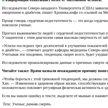
Исследователи Северо-западного Университета (США) заявили о
ожирением и диабетом, пишет Хроника.инфо со ссылкой на Med
Проще говоря, сердечная недостаточность — это когда сердеч
пояснили ученые.
Прогноз выживаемости людей с сердечной недостаточностью при
У пациентов с этим диагнозом самая высокая смертность от за
«Успехи последних трех десятилетий в улучшении показателей 
и диабета», — отмечает доцент кафедры медицины Северо-запа
Учитывая эти эпидемии, тенденция, скорее всего, будет ухудша
Исследователи проанализировали данные о причинах смерти лю
Читайте также: Врачи назвали неожиданную причину появ
«Чтобы бороться с этой тревожной тенденцией, мы должны сос
Хан. — Изменения в здоровом образе жизни, способствующие н
положительно повлияет регулярная физическая активность и зд
Если вы нашли ошибку в тексте, выделите её мышью и нажмите
Теги: Ученые, ранняя смерть