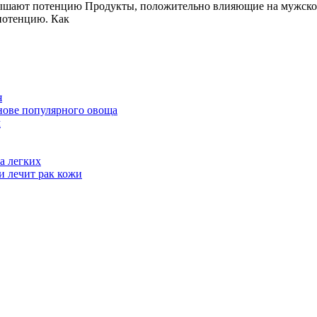
вышают потенцию Продукты, положительно влияющие на мужско
заметку:
потенцию. Как
эти
продукты
повышают
потенцию
я
нове популярного овоща
м
а легких
и лечит рак кожи