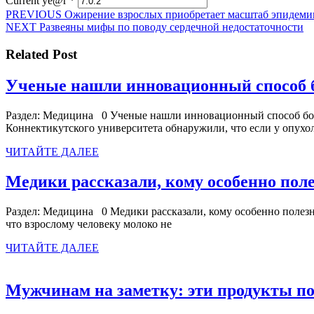
Current ye@r
*
Навигация
Предыдущая
PREVIOUS
Ожирение взрослых приобретает масштаб эпидеми
Следующая
запись:
NEXT
Развеяны мифы по поводу сердечной недостаточности
по
запись:
записям
Related Post
Ученые нашли инновационный способ б
Раздел: Медицина 0 Ученые нашли инновационный способ борь
Коннектикутского университета обнаружили, что если у опухол
ЧИТАЙТЕ
ЧИТАЙТЕ ДАЛЕЕ
ДАЛЕЕ
Медики рассказали, кому особенно пол
Раздел: Медицина 0 Медики рассказали, кому особенно полезн
что взрослому человеку молоко не
ЧИТАЙТЕ
ЧИТАЙТЕ ДАЛЕЕ
ДАЛЕЕ
Мужчинам на заметку: эти продукты 