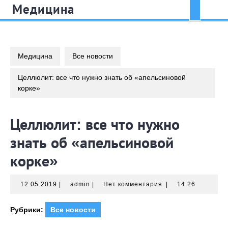
Перейти
Медицина
Кно
к
содержимому
Отк
Медицина
Все новости
Целлюлит: все что нужно знать об «апельсиновой
корке»
Целлюлит: все что нужно
знать об «апельсиновой
корке»
12.05.2019
admin
12.05.2019
|
admin
|
Нет комментария
|
14:26
Рубрики:
Все новости