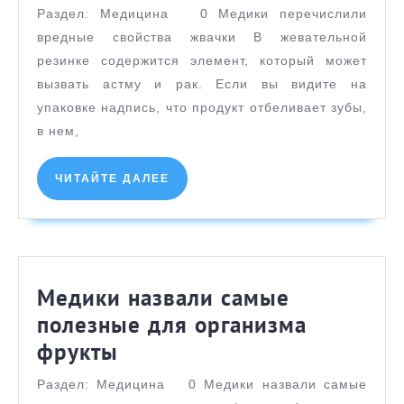
перечи
Раздел: Медицина 0 Медики перечислили
вредны
вредные свойства жвачки В жевательной
свойств
резинке содержится элемент, который может
жвачки
вызвать астму и рак. Если вы видите на
упаковке надпись, что продукт отбеливает зубы,
в нем,
ЧИТАЙТЕ
ЧИТАЙТЕ ДАЛЕЕ
ДАЛЕЕ
Медики назвали самые
полезные для организма
Медики
фрукты
назвали
Раздел: Медицина 0 Медики назвали самые