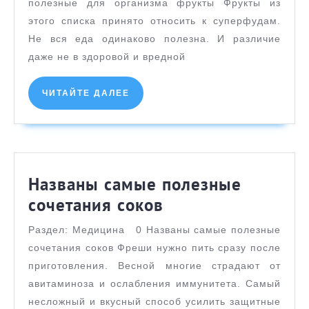
самые
полезные для организма фрукты Фрукты из
полезные
этого списка принято относить к суперфудам.
для
Не вся еда одинаково полезна. И различие
даже не в здоровой и вредной
организма
фрукты
ЧИТАЙТЕ
ЧИТАЙТЕ ДАЛЕЕ
ДАЛЕЕ
Названы самые полезные
Названы
сочетания соков
самые
Раздел: Медицина 0 Названы самые полезные
полезные
сочетания соков Фреши нужно пить сразу после
сочетания
приготовления. Весной многие страдают от
соков
авитаминоза и ослабления иммунитета. Самый
несложный и вкусный способ усилить защитные