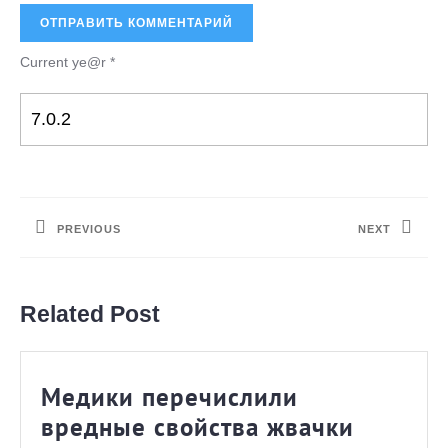
Current ye@r
*
Навигация
по
PREVIOUS
NEXT
записям
Предыдущая
Следующая
запись:
запись:
Related Post
Медики перечислили
Медики
вредные свойства жвачки