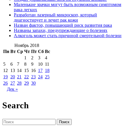
Маленькие зрачки могут быть возможным симптомом
рака легких
Разработан лазерный микроскоп, который
диагностирует и лечит рак кожи
Назван фактор, повышающий риск развития рака
Названы запахи, предупреждающие о болезнях
Алкоголь может стать причиной смертельной болезни
Ноябрь 2018
Пн
Вт
Ср
Чт
Пт
Сб
Вс
1
2
3
4
5
6
7
8
9
10
11
12
13
14
15
16
17
18
19
20
21
22
23
24
25
26
27
28
29
30
Дек »
Search
Поиск
по: