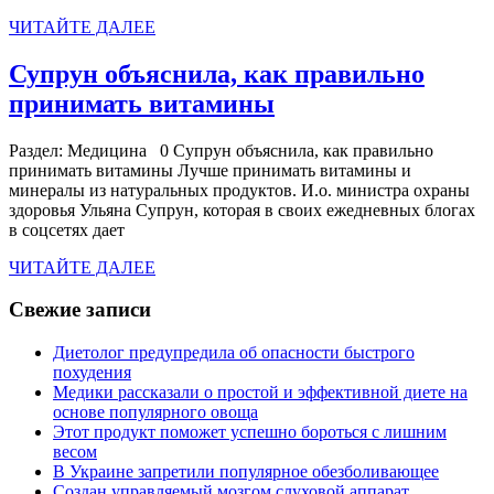
пох
ЧИТАЙТЕ
ЧИТАЙТЕ ДАЛЕЕ
ДАЛЕЕ
Супрун объяснила, как правильно
Супрун
принимать витамины
объяснила,
Раздел: Медицина 0 Супрун объяснила, как правильно
как
принимать витамины Лучше принимать витамины и
правильно
минералы из натуральных продуктов. И.о. министра охраны
здоровья Ульяна Супрун, которая в своих ежедневных блогах
принимать
в соцсетях дает
витамины
ЧИТАЙТЕ
ЧИТАЙТЕ ДАЛЕЕ
ДАЛЕЕ
Свежие записи
Диетолог предупредила об опасности быстрого
похудения
Медики рассказали о простой и эффективной диете на
основе популярного овоща
Этот продукт поможет успешно бороться с лишним
весом
В Украине запретили популярное обезболивающее
Создан управляемый мозгом слуховой аппарат