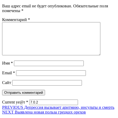
Ваш адрес email не будет опубликован.
Обязательные поля
помечены
*
Комментарий
*
Имя
*
Email
*
Сайт
Current ye@r
*
Навигация
Предыдущая
PREVIOUS
Депрессия вызывает аритмию, инсульты и смерть
Следующая
запись:
NEXT
Выявлена новая польза грецких орехов
по
запись: