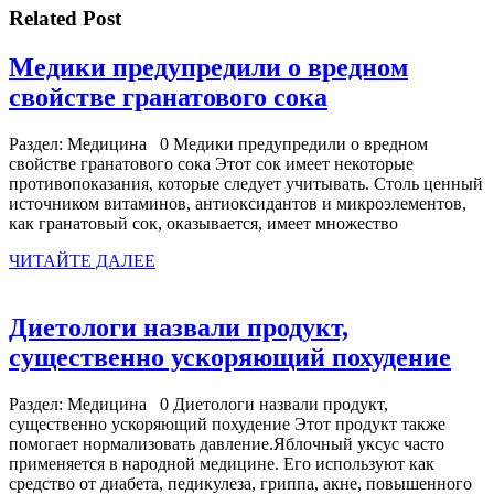
записям
Related Post
Медики предупредили о вредном
Медики
свойстве гранатового сока
предупредил
Раздел: Медицина 0 Медики предупредили о вредном
о
свойстве гранатового сока Этот сок имеет некоторые
вредном
противопоказания, которые следует учитывать. Столь ценный
источником витаминов, антиоксидантов и микроэлементов,
свойстве
как гранатовый сок, оказывается, имеет множество
гранатового
ЧИТАЙТЕ
ЧИТАЙТЕ ДАЛЕЕ
сока
ДАЛЕЕ
Диетологи назвали продукт,
Дие
существенно ускоряющий похудение
наз
Раздел: Медицина 0 Диетологи назвали продукт,
про
существенно ускоряющий похудение Этот продукт также
сущ
помогает нормализовать давление.Яблочный уксус часто
применяется в народной медицине. Его используют как
ус
средство от диабета, педикулеза, гриппа, акне, повышенного