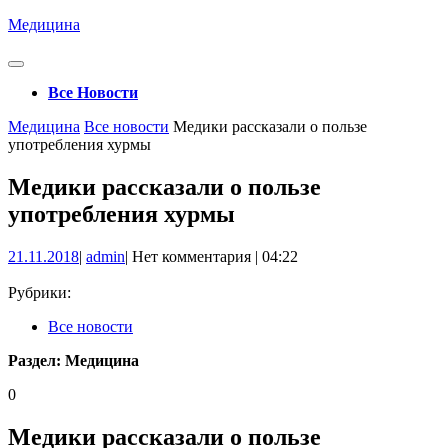
Перейти
Медицина
к
содержимому
Кнопка
Открыть
Все Новости
Кнопка
Медицина
Все новости
Медики рассказали о пользе
Закрыть
употребления хурмы
Медики рассказали о пользе
употребления хурмы
21.11.2018
admin
21.11.2018
|
admin
|
Нет комментария
|
04:22
Рубрики:
Все новости
Раздел:
Медицина
0
Медики рассказали о пользе