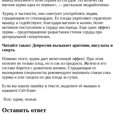
вывод ненужного холестерина из сосудов. По количеству
магния хурма одна из первых», — рассказали медработники.
Хурму, в частности, они советуют употреблять людям,
страдающим от стенокардии. Ее плоды укрепляют сердечную
мышцу и содействуют, благодаря магнию и калию, более
активное поступление к сердцу кислорода. Еще один эффект
хурмы – предотвращение разрастания стенок сердца при
артериальной гипертензии.
Читайте также: Депрессия вызывает аритмию, инсульты и
смерть
Помимо этого, хурма дает мочегонный эффект. При этом
полезен не только плод, но и сок из продукта. Железо в его
составе борется с развитием анемии. Страдающим от
малокровия специалисты рекомендуют выпивать стакан сока
хурмы и или съедать по два плода за сутки.
Если вы нашли ошибку в тексте, выделите её мышью и
нажмите Ctrl+Enter
Теги: хурма, польза
Оставить ответ