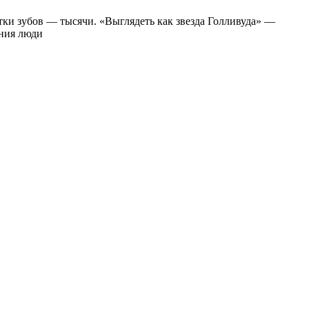
сказали,
тки зубов — тысячи. «Выглядеть как звезда Голливуда» —
чему
ения люди
льзя
сто
льзоваться
беливающей
стой