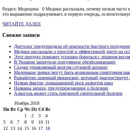
Раздел: Медицина 0 Медики рассказали, почему нельзя часто 
это выражение подразумевает, в первую очередь, ослепительну
ЧИТАЙТЕ
ЧИТАЙТЕ ДАЛЕЕ
ДАЛЕЕ
Свежие записи
Диетолог предупредила об опасности быстрого похудени
Медики рассказали о простой и эффективной диете на ос
Этот продукт поможет успешно бороться с лишним весо
В Украине запретили популярное обезболивающее
Создан управляемый мозгом слуховой аппарат
Маленькие зрачки могут быть возможным симптомом рак
Разработан лазерный микроскоп, который диагностирует 
Назван фактор, повышающий риск развития рака
Названы запахи, предупреждающие о болезнях
Алкоголь может стать причиной смертельной болезни
Ноябрь 2018
Пн
Вт
Ср
Чт
Пт
Сб
Вс
1
2
3
4
5
6
7
8
9
10
11
12
13
14
15
16
17
18