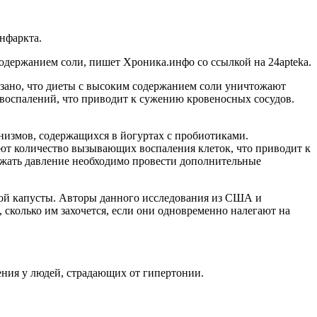
нфаркта.
содержанием соли, пишет Хроника.инфо со ссылкой на 24apteka.
азано, что диеты с высоким содержанием соли уничтожают
 воспалений, что приводит к сужению кровеносных сосудов.
измов, содержащихся в йогуртах с пробиотиками.
ают количество вызывающих воспаления клеток, что приводит к
ижать давление необходимо провести дополнительные
ной капусты. Авторы данного исследования из США и
сколько им захочется, если они одновременно налегают на
ния у людей, страдающих от гипертонии.