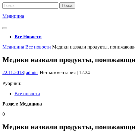
Перейти
Поиск
к
по:
содержимому
Медицина
Кнопка
Открыть
Все Новости
Кнопка
Медицина
Все новости
Медики назвали продукты, понижающи
Закрыть
Медики назвали продукты, понижающи
22.11.2018
admin
22.11.2018
|
admin
|
Нет комментария
|
12:24
Рубрики:
Все новости
Раздел:
Медицина
0
Медики назвали продукты, понижающи