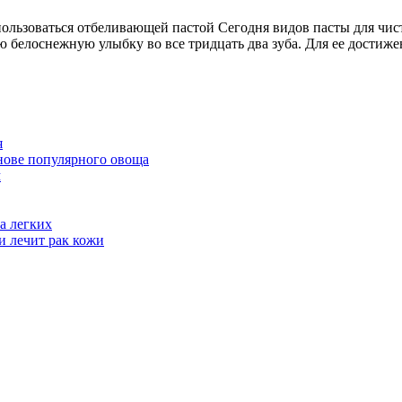
рас
пользоваться отбеливающей пастой Сегодня видов пасты для чис
по
ю белоснежную улыбку во все тридцать два зуба. Для ее достиж
не
ча
по
от
я
па
нове популярного овоща
м
а легких
и лечит рак кожи