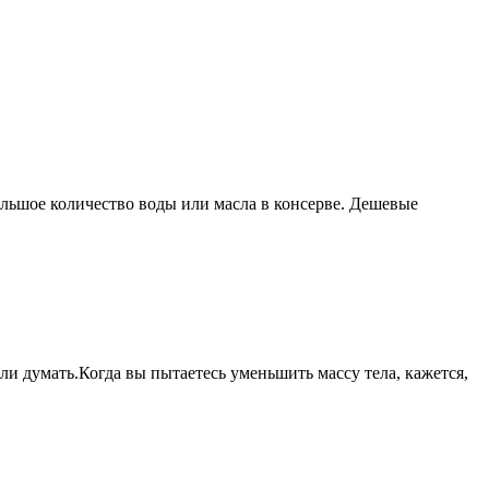
ольшое количество воды или масла в консерве. Дешевые
и
 думать.Когда вы пытаетесь уменьшить массу тела, кажется,
ые
вующие
ю
дики