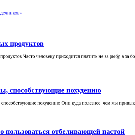
рдечников»
Названа
ых продуктов
пятерка
одуктов Часто человеку приходится платить не за рыбу, а за б
самых
опасных
дешевых
продуктов
Диетолог
ы, способствующие похудению
назвали
способствующие похудению Они куда полезнее, чем мы привыкли
привычн
продукты,
способст
похудени
Ме
то пользоваться отбеливающей пастой