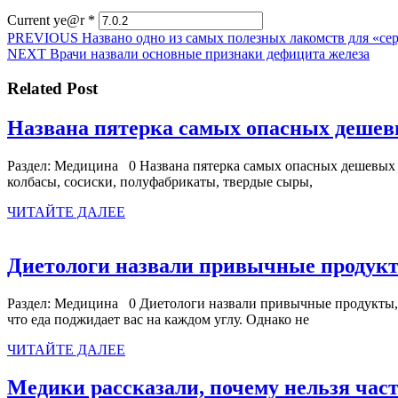
Current ye@r
*
Навигация
Предыдущая
PREVIOUS
Названо одно из самых полезных лакомств для «се
Следующая
запись:
NEXT
Врачи назвали основные признаки дефицита железа
по
запись:
записям
Related Post
Названа пятерка самых опасных дешев
Раздел: Медицина 0 Названа пятерка самых опасных дешевых пр
колбасы, сосиски, полуфабрикаты, твердые сыры,
ЧИТАЙТЕ
ЧИТАЙТЕ ДАЛЕЕ
ДАЛЕЕ
Диетологи назвали привычные продукт
Раздел: Медицина 0 Диетологи назвали привычные продукты, 
что еда поджидает вас на каждом углу. Однако не
ЧИТАЙТЕ
ЧИТАЙТЕ ДАЛЕЕ
ДАЛЕЕ
Медики рассказали, почему нельзя час