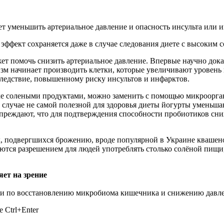
 уменьшить артериальное давление и опасность инсульта или и
 эффект сохраняется даже в случае следования диете с высоким 
ет помочь снизить артериальное давление. Впервые научно док
изм начинает производить клетки, которые увеличивают уровень
следствие, повышенному риску инсультов и инфарктов.
е солеными продуктами, можно заменить с помощью микроорган
 случае не самой полезной для здоровья диеты йогурты уменьш
упреждают, что для подтверждения способности пробиотиков сн
х, подвергшихся брожению, вроде популярной в Украине кваше
ются разрешением для людей употреблять столько солёной пищи, 
яет на зрение
ии по восстановлению микробиома кишечника и снижению давле
 Ctrl+Enter