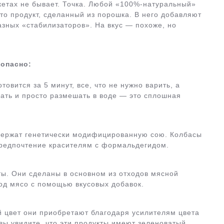
етах не бывает. Точка. Любой «100%-натуральный»
это продукт, сделанный из порошка. В него добавляют
зных «стабилизаторов». На вкус — похоже, но
 опасно:
товится за 5 минут, все, что не нужно варить, а
пать и просто размешать в воде — это сплошная
держат генетически модифицированную сою. Колбасы
 предпочтение красителям с формальдегидом.
ты. Они сделаны в основном из отходов мясной
од мясо с помощью вкусовых добавок.
й цвет они приобретают благодаря усилителям цвета
вы увидите, что эти продукты имеют зеленоватый