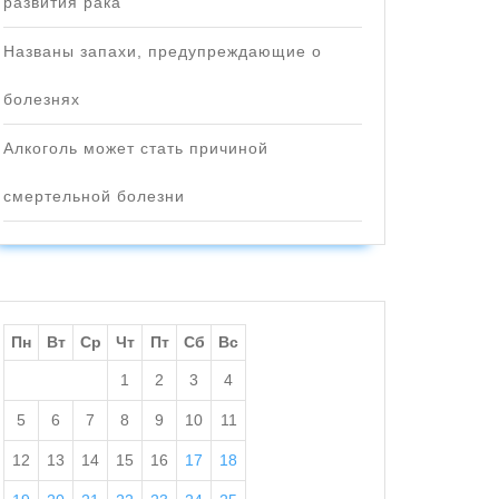
развития рака
Названы запахи, предупреждающие о
болезнях
Алкоголь может стать причиной
смертельной болезни
Пн
Вт
Ср
Чт
Пт
Сб
Вс
1
2
3
4
5
6
7
8
9
10
11
12
13
14
15
16
17
18