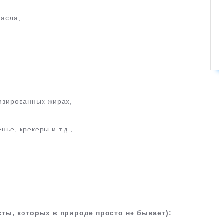
масла,
изированных жирах,
ье, крекеры и т.д.,
кты, которых в природе просто не бывает):