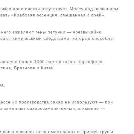
очках практически отсутствует. Массу под названием
вать «Крабовая эссенция, смешанная с соей».
в него вживляют гены петунии — чрезвычайно
тывают химическими средствами, которые способны
ведено более 1000 сортов такого картофеля.
тина, Бразилия и Китай.
за.
цессе их производства сахар не используют — при
Его заменяют сахарозаменителями, а именно —
 ваша овсяная каша имеет запах и привкус груши,