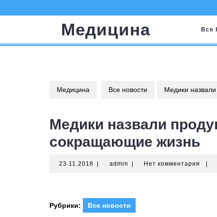
Перейти
к
Медицина
содержимому
Все 
Медицина
Все новости
Медики назвали
Медики назвали проду
сокращающие жизнь
23.11.2018
admin
23.11.2018
|
admin
|
Нет комментария
|
Рубрики:
Все новости