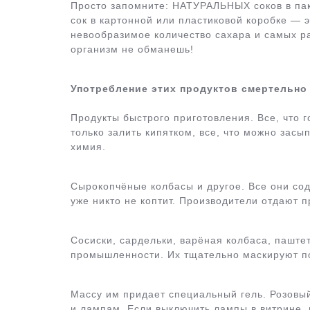
Просто запомните: НАТУРАЛЬНЫХ соков в пак
сок в картонной или пластиковой коробке — 
невообразимое количество сахара и самых ра
организм не обманешь!
Употребление этих продуктов смертельно
Продукты быстрого приготовления. Все, что го
только залить кипятком, все, что можно засы
химия.
Сырокопчёные колбасы и другое. Все они со
уже никто не коптит. Производители отдают
Сосиски, сардельки, варёная колбаса, паште
промышленности. Их тщательно маскируют п
Массу им придает специальный гель. Розовы
и лампам. Если выключить лампы в витрине, 