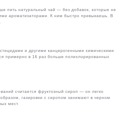
ше пить натуральный чай — без добавок, которые не
гими ароматизаторами. К ним быстро привыкаешь. В
.
естицидами и другими канцерогенными химическими
ся примерно в 16 раз больше полихлорированных
еваний считается фруктозный сироп — он легко
 образом, газировки с сиропом занимают в черном
вых мест.