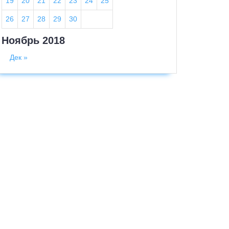
19
20
21
22
23
24
25
26
27
28
29
30
Ноябрь 2018
Дек »