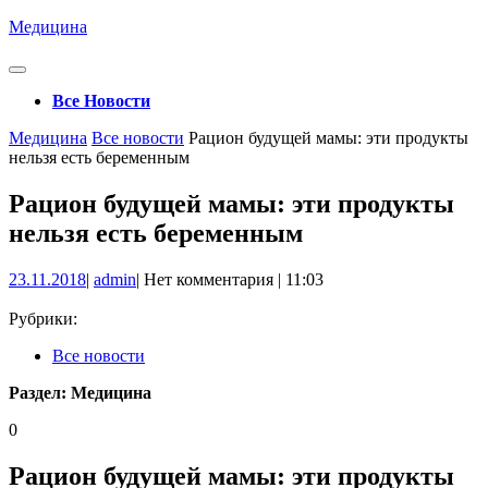
Перейти
Медицина
к
содержимому
Кнопка
Открыть
Все Новости
Кнопка
Медицина
Все новости
Рацион будущей мамы: эти продукты
Закрыть
нельзя есть беременным
Рацион будущей мамы: эти продукты
нельзя есть беременным
23.11.2018
admin
23.11.2018
|
admin
|
Нет комментария
|
11:03
Рубрики:
Все новости
Раздел:
Медицина
0
Рацион будущей мамы: эти продукты