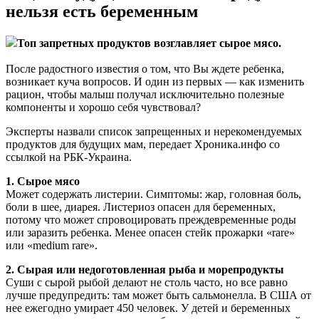
нельзя есть беременным
Топ запретных продуктов возглавляет сырое мясо.
После радостного известия о том, что Вы ждете ребенка,
возникает куча вопросов. И один из первых — как изменить
рацион, чтобы малыш получал исключительно полезные
компоненты и хорошо себя чувствовал?
Эксперты назвали список запрещенных и нерекомендуемых
продуктов для будущих мам, передает Хроника.инфо со
ссылкой на РБК-Украина.
1. Сырое мясо
Может содержать листерии. Симптомы: жар, головная боль,
боли в шее, диарея. Листериоз опасен для беременных,
потому что может спровоцировать преждевременные роды
или заразить ребенка. Менее опасен стейк прожарки «rare»
или «medium rare».
2. Сырая или недоготовленная рыба и морепродукты
Суши с сырой рыбой делают не столь часто, но все равно
лучше предупредить: там может быть сальмонелла. В США от
нее ежегодно умирает 450 человек. У детей и беременных