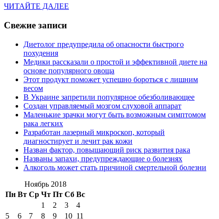
ЧИТАЙТЕ
ЧИТАЙТЕ ДАЛЕЕ
ДАЛЕЕ
Свежие записи
Диетолог предупредила об опасности быстрого
похудения
Медики рассказали о простой и эффективной диете на
основе популярного овоща
Этот продукт поможет успешно бороться с лишним
весом
В Украине запретили популярное обезболивающее
Создан управляемый мозгом слуховой аппарат
Маленькие зрачки могут быть возможным симптомом
рака легких
Разработан лазерный микроскоп, который
диагностирует и лечит рак кожи
Назван фактор, повышающий риск развития рака
Названы запахи, предупреждающие о болезнях
Алкоголь может стать причиной смертельной болезни
Ноябрь 2018
Пн
Вт
Ср
Чт
Пт
Сб
Вс
1
2
3
4
5
6
7
8
9
10
11