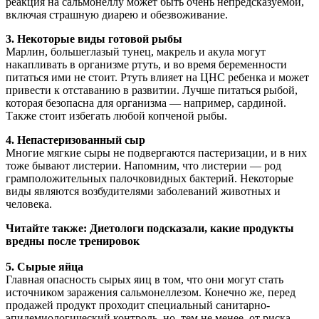
реакция на сальмонеллу может быть очень непредсказуемой,
включая страшную диарею и обезвоживание.
3. Некоторые виды готовой рыбы
Марлин, большеглазый тунец, макрель и акула могут
накапливать в организме ртуть, и во время беременности
питаться ими не стоит. Ртуть влияет на ЦНС ребенка и может
привести к отставанию в развитии. Лучше питаться рыбой,
которая безопасна для организма — например, сардиной.
Также стоит избегать любой копченой рыбы.
4. Непастеризованный сыр
Многие мягкие сыры не подвергаются пастеризации, и в них
тоже бывают листерии. Напомним, что листерии — род
грамположительных палочковидных бактерий. Некоторые
виды являются возбудителями заболеваний животных и
человека.
Читайте также: Диетологи подсказали, какие продукты
вредны после тренировок
5. Сырые яйца
Главная опасность сырых яиц в том, что они могут стать
источником заражения сальмонеллезом. Конечно же, перед
продажей продукт проходит специальный санитарно-
эпидемиологический контроль, но, тем не менее, от риска