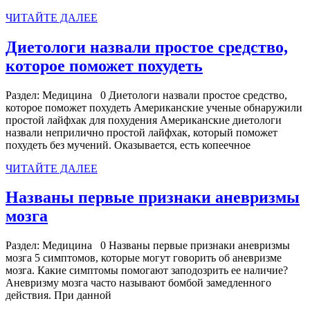
при
ЧИТАЙТЕ
ЧИТАЙТЕ ДАЛЕЕ
слабоум
ДАЛЕЕ
Диетологи назвали простое средство,
Диетологи
которое поможет похудеть
назвали
Раздел: Медицина 0 Диетологи назвали простое средство,
простое
которое поможет похудеть Американские ученые обнаружили
средство,
простой лайфхак для похудения Американские диетологи
назвали неприлично простой лайфхак, который поможет
которое
похудеть без мучений. Оказывается, есть копеечное
поможет
ЧИТАЙТЕ
ЧИТАЙТЕ ДАЛЕЕ
похудеть
ДАЛЕЕ
Названы первые признаки аневризмы
Названы
мозга
первые
Раздел: Медицина 0 Названы первые признаки аневризмы
признаки
мозга 5 симптомов, которые могут говорить об аневризме
аневризмы
мозга. Какие симптомы помогают заподозрить ее наличие?
Аневризму мозга часто называют бомбой замедленного
мозга
действия. При данной