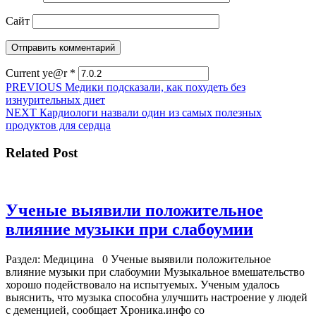
Сайт
Current ye@r
*
Навигация
Предыдущая
PREVIOUS
Медики подсказали, как похудеть без
запись:
изнурительных диет
по
Следующая
NEXT
Кардиологи назвали один из самых полезных
записям
запись:
продуктов для сердца
Related Post
Ученые выявили положительное
Ученые
влияние музыки при слабоумии
выявил
Раздел: Медицина 0 Ученые выявили положительное
положит
влияние музыки при слабоумии Музыкальное вмешательство
влияни
хорошо подействовало на испытуемых. Ученым удалось
выяснить, что музыка способна улучшить настроение у людей
музыки
с деменцией, сообщает Хроника.инфо со