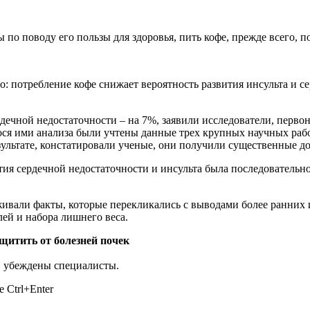
по поводу его пользы для здоровья, пить кофе, прежде всего, по
о: потребление кофе снижает вероятность развития инсульта и 
дечной недостаточности – на 7%, заявили исследователи, первон
гося ими анализа были учтены данные трех крупных научных раб
ультате, констатировали ученые, они получили существенные дов
ия сердечной недостаточности и инсульта была последовательно
ивали факты, которые перекликались с выводами более ранних 
ей и набора лишнего веса.
щитить от болезней почек
, убеждены специалисты.
 Ctrl+Enter