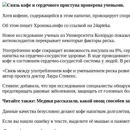
Связь кофе и сердечного приступа проверена учеными.
Хотя кофеин, содержащийся в этом напитке, провоцирует споры 
Об этом пишет Хроника.инфо со ссылкой на 24apteka.
Новое исследование ученых из Университета Колорадо показал
антиоксидантов перекрывает некоторые факторы риска.
Употребление кофе сокращает возможность инсульта на 8%, сер
напитка на сердечно-сосудистое здоровье. В ходе проводивше
кофе и состоянием сердечно-сосудистой системы у людей. В рез
«Связь между употреблением кофе и уменьшением риска развит
автор проекта доктор Лаура Стивенс.
Стивенс добавила, что при исследовании специалисты обнаруж
предотвращать раковые заболевания, защищать от головных бол
Читайте также: Медики рассказали, какой овощ способен за
Данные качества безусловно делают кофе напитком долголетия
Если вы нашли ошибку в тексте, выделите её мышью и нажмите