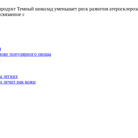
от
продукт Темный шоколад уменьшает риск развития атеросклерозаА
атеросклероза
связанное с
поможет
этот
продукт
я
нове популярного овоща
м
а легких
и лечит рак кожи