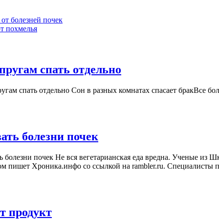
 от болезней почек
от похмелья
Психологи
пругам спать отдельно
рассказали,
гам спать отдельно Сон в разных комнатах спасает бракВсе бол
почему
важно
супругам
спать
Увлечение
ать болезни почек
отдельно
вегетарианством
 болезни почек Не вся вегетарианская еда вредна. Ученые из 
может
ом пишет Хроника.инфо со ссылкой на rambler.ru. Специалисты 
вызвать
болезни
почек
Защитить
т продукт