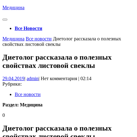
Перейти
Медицина
к
содержимому
Кнопка
Открыть
Все Новости
Кнопка
Медицина
Все новости
Диетолог рассказала о полезных
Закрыть
свойствах листовой свеклы
Диетолог рассказала о полезных
свойствах листовой свеклы
29.04.2019
admin
29.04.2019
|
admin
|
Нет комментария
|
02:14
Рубрики:
Все новости
Раздел:
Медицина
0
Диетолог рассказала о полезных
свойствах листовой свеклы