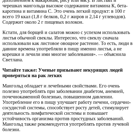
дополнением к макаронам, рису или мясу. В листьях и
черешках мангольда высокое содержание витамина К, бета-
каротина и витамина С. Это очень легкий продукт: в 100 г
всего 19 ккал (1,8 г белков, 0,2 г жиров и 2,14 г углеводов).
Содержит около 2 г пищевых волокон.
Кстати, для борщей и салатов можно с успехом использовать
листья обычной свеклы. Интересно, что свеклу сначала
использовали как листовое овощное растение. То есть, люди в
давние времена употребляли в пищу именно листья, а не
корешки и лечили ими многие заболевания». — объяснила
Светлана.
Читайте также: Ученые призывают некурящих людей
проверяться на рак легких
Мангольд обладает и лечебными свойствами. Его очень
полезно употреблять при заболевании диабетом, анемией,
почечнокаменной болезнью, повышенном давлении.
Употребление его в пищу улучшает работу печени, сердечно-
сосудистой системы, способствует росту детей, стимулирует
деятельность лимфатической системы и повышает
устойчивость организма против простудных заболеваний.
Мангольд также рекомендуется употреблять против лучевой
болезни.