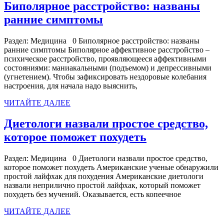
Биполярное расстройство: названы
Биполярное
ранние симптомы
расстройство:
Раздел: Медицина 0 Биполярное расстройство: названы
названы
ранние симптомы Биполярное аффективное расстройство –
ранние
психическое расстройство, проявляющееся аффективными
состояниями: маниакальными (подъемом) и депрессивными
симптомы
(угнетением). Чтобы зафиксировать нездоровые колебания
настроения, для начала надо выяснить,
ЧИТАЙТЕ
ЧИТАЙТЕ ДАЛЕЕ
ДАЛЕЕ
Диетологи назвали простое средство,
Диетологи
которое поможет похудеть
назвали
Раздел: Медицина 0 Диетологи назвали простое средство,
простое
которое поможет похудеть Американские ученые обнаружили
средство,
простой лайфхак для похудения Американские диетологи
назвали неприлично простой лайфхак, который поможет
которое
похудеть без мучений. Оказывается, есть копеечное
поможет
ЧИТАЙТЕ
ЧИТАЙТЕ ДАЛЕЕ
похудеть
ДАЛЕЕ