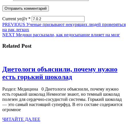
Current ye@r
*
Навигация
Предыдущая
PREVIOUS
Ученые призывают некурящих людей проверяться
запись:
на рак легких
по
Следующая
NEXT
Медики рассказали, как недосыпание влияет на мозг
записям
запись:
Related Post
Диетологи объяснили, почему нужно
Диетологи
есть горький шоколад
объяснили,
Раздел: Медицина 0 Диетологи объяснили, почему нужно
почему
есть горький шоколад Немногие знают, но темный шоколад
нужно
полезен для сердечно-сосудистой системы. Горький шоколад
— это самый настоящий суперфуд. В его составе содержится
есть
огромное
горький
ЧИТАЙТЕ
ЧИТАЙТЕ ДАЛЕЕ
шоколад
ДАЛЕЕ