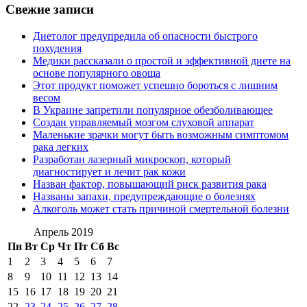
Свежие записи
Диетолог предупредила об опасности быстрого
похудения
Медики рассказали о простой и эффективной диете на
основе популярного овоща
Этот продукт поможет успешно бороться с лишним
весом
В Украине запретили популярное обезболивающее
Создан управляемый мозгом слуховой аппарат
Маленькие зрачки могут быть возможным симптомом
рака легких
Разработан лазерный микроскоп, который
диагностирует и лечит рак кожи
Назван фактор, повышающий риск развития рака
Названы запахи, предупреждающие о болезнях
Алкоголь может стать причиной смертельной болезни
Апрель 2019
Пн
Вт
Ср
Чт
Пт
Сб
Вс
1
2
3
4
5
6
7
8
9
10
11
12
13
14
15
16
17
18
19
20
21
22
23
24
25
26
27
28