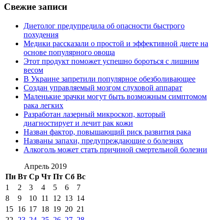
Свежие записи
Диетолог предупредила об опасности быстрого
похудения
Медики рассказали о простой и эффективной диете на
основе популярного овоща
Этот продукт поможет успешно бороться с лишним
весом
В Украине запретили популярное обезболивающее
Создан управляемый мозгом слуховой аппарат
Маленькие зрачки могут быть возможным симптомом
рака легких
Разработан лазерный микроскоп, который
диагностирует и лечит рак кожи
Назван фактор, повышающий риск развития рака
Названы запахи, предупреждающие о болезнях
Алкоголь может стать причиной смертельной болезни
Апрель 2019
Пн
Вт
Ср
Чт
Пт
Сб
Вс
1
2
3
4
5
6
7
8
9
10
11
12
13
14
15
16
17
18
19
20
21
22
23
24
25
26
27
28