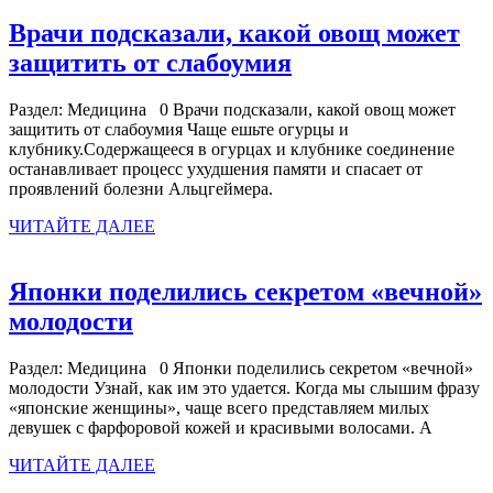
инсульте
Врачи подсказали, какой овощ может
Врачи
защитить от слабоумия
подсказали,
Раздел: Медицина 0 Врачи подсказали, какой овощ может
какой
защитить от слабоумия Чаще ешьте огурцы и
овощ
клубнику.Содержащееся в огурцах и клубнике соединение
останавливает процесс ухудшения памяти и спасает от
может
проявлений болезни Альцгеймера.
защитить
ЧИТАЙТЕ
ЧИТАЙТЕ ДАЛЕЕ
от
ДАЛЕЕ
слабоумия
Японки поделились секретом «вечной»
Японки
молодости
поделились
Раздел: Медицина 0 Японки поделились секретом «вечной»
секретом
молодости Узнай, как им это удается. Когда мы слышим фразу
«вечной»
«японские женщины», чаще всего представляем милых
девушек с фарфоровой кожей и красивыми волосами. А
молодости
ЧИТАЙТЕ
ЧИТАЙТЕ ДАЛЕЕ
ДАЛЕЕ