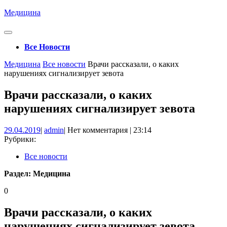
Перейти
Медицина
к
содержимому
Кнопка
Открыть
Все Новости
Кнопка
Медицина
Все новости
Врачи рассказали, о каких
Закрыть
нарушениях сигнализирует зевота
Врачи рассказали, о каких
нарушениях сигнализирует зевота
29.04.2019
admin
29.04.2019
|
admin
|
Нет комментария
|
23:14
Рубрики:
Все новости
Раздел:
Медицина
0
Врачи рассказали, о каких
нарушениях сигнализирует зевота