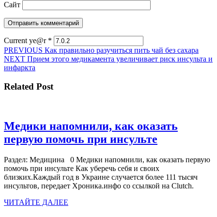
Сайт
Current ye@r
*
Навигация
Предыдущая
PREVIOUS
Как правильно разучиться пить чай без сахара
Следующая
запись:
NEXT
Прием этого медикамента увеличивает риск инсульта и
по
запись:
инфаркта
записям
Related Post
Медики напомнили, как оказать
Медики
первую помочь при инсульте
напомнили
Раздел: Медицина 0 Медики напомнили, как оказать первую
как
помочь при инсульте Как уберечь себя и своих
оказать
близких.Каждый год в Украине случается более 111 тысяч
инсультов, передает Хроника.инфо со ссылкой на Сlutch.
первую
ЧИТАЙТЕ
помочь
ЧИТАЙТЕ ДАЛЕЕ
ДАЛЕЕ
при