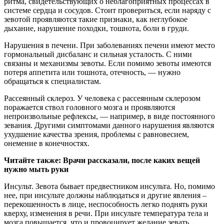
ритма, свидетельствующих о неблагоприятных процессах в
системе сердца и сосудов. Стоит провериться, если наряду с
зевотой проявляются такие признаки, как неглубокое
дыхание, нарушение походки, тошнота, боли в груди.
Нарушения в печени. При заболеваниях печени имеют место
гормональный дисбаланс и сильная усталость. С ними
связаны и механизмы зевоты. Если помимо зевоты имеются
потеря аппетита или тошнота, отечность, — нужно
обращаться к специалистам.
Рассеянный склероз. У человека с рассеянным склерозом
поражается ствол головного мозга и проявляются
непроизвольные рефлексы, — например, в виде постоянного
зевания. Другими симптомами данного нарушения являются
ухудшение качества зрения, проблемы с равновесием,
онемение в конечностях.
Читайте также: Врачи рассказали, после каких вещей
нужно мыть руки
Инсульт. Зевота бывает предвестником инсульта. Но, помимо
нее, при инсульте должны наблюдаться и другие явления –
перекошенность в лице, неспособность легко поднять руки
кверху, изменения в речи. При инсульте температура тела и
мозга повышается, что и провоцирует желание зевать.