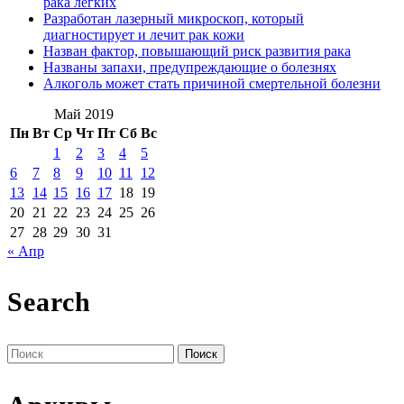
рака легких
Разработан лазерный микроскоп, который
диагностирует и лечит рак кожи
Назван фактор, повышающий риск развития рака
Названы запахи, предупреждающие о болезнях
Алкоголь может стать причиной смертельной болезни
Май 2019
Пн
Вт
Ср
Чт
Пт
Сб
Вс
1
2
3
4
5
6
7
8
9
10
11
12
13
14
15
16
17
18
19
20
21
22
23
24
25
26
27
28
29
30
31
« Апр
Search
Поиск
по: