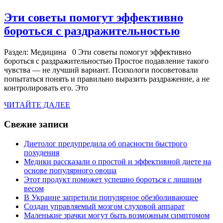
о
Эти советы помогут эффективно
с
Эти
бороться с раздражительностью
советы
Раздел: Медицина 0 Эти советы помогут эффективно
помогу
бороться с раздражительностью Простое подавление такого
эффект
чувства — не лучший вариант. Психологи посоветовали
попытаться понять и правильно выразить раздражение, а не
боротьс
контролировать его. Это
с
ЧИТАЙТЕ
ЧИТАЙТЕ ДАЛЕЕ
раздра
ДАЛЕЕ
Свежие записи
Диетолог предупредила об опасности быстрого
похудения
Медики рассказали о простой и эффективной диете на
основе популярного овоща
Этот продукт поможет успешно бороться с лишним
весом
В Украине запретили популярное обезболивающее
Создан управляемый мозгом слуховой аппарат
Маленькие зрачки могут быть возможным симптомом