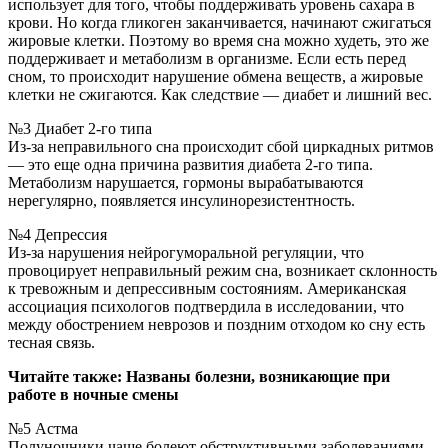
использует для того, чтобы поддерживать уровень сахара в
крови. Но когда гликоген заканчивается, начинают сжигаться
жировые клетки. Поэтому во время сна можно худеть, это же
поддерживает и метаболизм в организме. Если есть перед
сном, то происходит нарушение обмена веществ, а жировые
клетки не сжигаются. Как следствие — диабет и лишний вес.
№3 Диабет 2-го типа
Из-за неправильного сна происходит сбой циркадных ритмов
— это еще одна причина развития диабета 2-го типа.
Метаболизм нарушается, гормоны вырабатываются
нерегулярно, появляется инсулинорезистентность.
№4 Депрессия
Из-за нарушения нейрогуморальной регуляции, что
провоцирует неправильный режим сна, возникает склонность
к тревожным и депрессивным состояниям. Американская
ассоциация психологов подтвердила в исследовании, что
между обострением неврозов и поздним отходом ко сну есть
тесная связь.
Читайте также: Названы болезни, возникающие при
работе в ночные смены
№5 Астма
Полуночники чаще болеют обструктивными заболеваниями