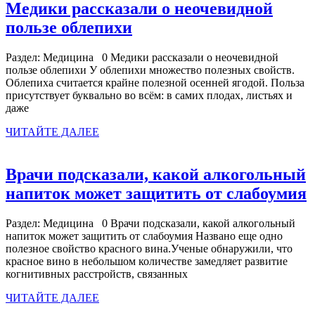
Медики рассказали о неочевидной
Медики
пользе облепихи
рассказали
Раздел: Медицина 0 Медики рассказали о неочевидной
о
пользе облепихи У облепихи множество полезных свойств.
неочевидной
Облепиха считается крайне полезной осенней ягодой. Польза
присутствует буквально во всём: в самих плодах, листьях и
пользе
даже
облепихи
ЧИТАЙТЕ
ЧИТАЙТЕ ДАЛЕЕ
ДАЛЕЕ
Врачи подсказали, какой алкогольный
напиток может защитить от слабоумия
п
Раздел: Медицина 0 Врачи подсказали, какой алкогольный
напиток может защитить от слабоумия Названо еще одно
полезное свойство красного вина.Ученые обнаружили, что
красное вино в небольшом количестве замедляет развитие
когнитивных расстройств, связанных
ЧИТАЙТЕ
ЧИТАЙТЕ ДАЛЕЕ
ДАЛЕЕ