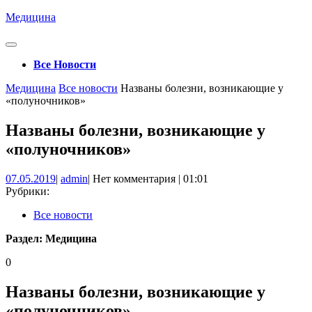
Перейти
Медицина
к
содержимому
Кнопка
Открыть
Все Новости
Кнопка
Медицина
Все новости
Названы болезни, возникающие у
Закрыть
«полуночников»
Названы болезни, возникающие у
«полуночников»
07.05.2019
admin
07.05.2019
|
admin
|
Нет комментария
|
01:01
Рубрики:
Все новости
Раздел:
Медицина
0
Названы болезни, возникающие у
«полуночников»