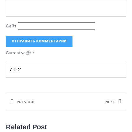
Сайт
Current ye@r
*
Навигация
по
PREVIOUS
NEXT
записям
Предыдущая
Следующая
запись:
запись:
Related Post