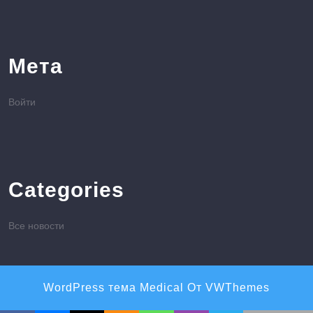
Мета
Войти
Categories
Все новости
WordPress тема Medical
От VWThemes
Прокрутить