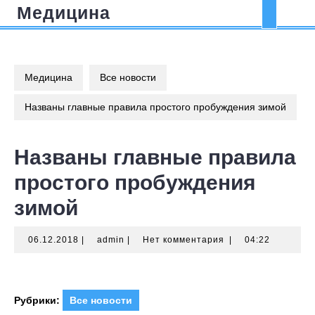
Перейти
Медицина
Кно
к
содержимому
Отк
Медицина
Все новости
Названы главные правила простого пробуждения зимой
Названы главные правила
простого пробуждения
зимой
06.12.2018
admin
06.12.2018
|
admin
|
Нет комментария
|
04:22
Рубрики:
Все новости