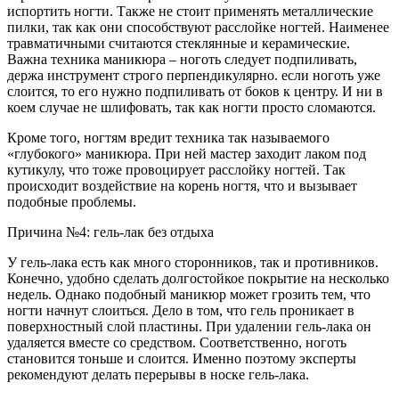
испортить ногти. Также не стоит применять металлические
пилки, так как они способствуют расслойке ногтей. Наименее
травматичными считаются стеклянные и керамические.
Важна техника маникюра – ноготь следует подпиливать,
держа инструмент строго перпендикулярно. если ноготь уже
слоится, то его нужно подпиливать от боков к центру. И ни в
коем случае не шлифовать, так как ногти просто сломаются.
Кроме того, ногтям вредит техника так называемого
«глубокого» маникюра. При ней мастер заходит лаком под
кутикулу, что тоже провоцирует расслойку ногтей. Так
происходит воздействие на корень ногтя, что и вызывает
подобные проблемы.
Причина №4: гель-лак без отдыха
У гель-лака есть как много сторонников, так и противников.
Конечно, удобно сделать долгостойкое покрытие на несколько
недель. Однако подобный маникюр может грозить тем, что
ногти начнут слоиться. Дело в том, что гель проникает в
поверхностный слой пластины. При удалении гель-лака он
удаляется вместе со средством. Соответственно, ноготь
становится тоньше и слоится. Именно поэтому эксперты
рекомендуют делать перерывы в носке гель-лака.