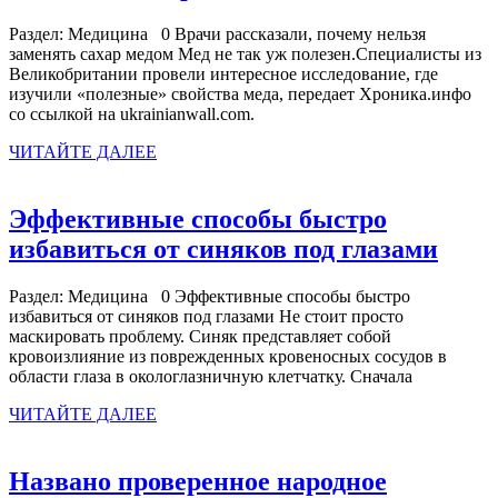
рассказали,
Раздел: Медицина 0 Врачи рассказали, почему нельзя
почему
заменять сахар медом Мед не так уж полезен.Специалисты из
нельзя
Великобритании провели интересное исследование, где
изучили «полезные» свойства меда, передает Хроника.инфо
заменять
со ссылкой на ukrainianwall.com.
сахар
ЧИТАЙТЕ
ЧИТАЙТЕ ДАЛЕЕ
медом
ДАЛЕЕ
Эффективные способы быстро
Эфф
избавиться от синяков под глазами
спос
Раздел: Медицина 0 Эффективные способы быстро
быст
избавиться от синяков под глазами Не стоит просто
изба
маскировать проблему. Синяк представляет собой
кровоизлияние из поврежденных кровеносных сосудов в
от
области глаза в окологлазничную клетчатку. Сначала
синя
ЧИТАЙТЕ
ЧИТАЙТЕ ДАЛЕЕ
под
ДАЛЕЕ
глаз
Названо проверенное народное