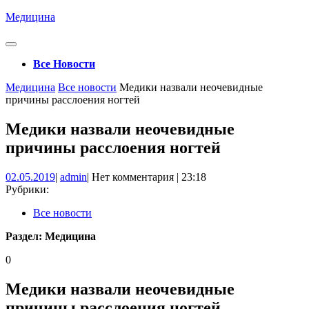
Перейти
Медицина
к
содержимому
Кнопка
Открыть
Все Новости
Кнопка
Медицина
Все новости
Медики назвали неочевидные
Закрыть
причины расслоения ногтей
Медики назвали неочевидные
причины расслоения ногтей
02.05.2019
admin
02.05.2019
|
admin
|
Нет комментария
|
23:18
Рубрики:
Все новости
Раздел:
Медицина
0
Медики назвали неочевидные
причины расслоения ногтей