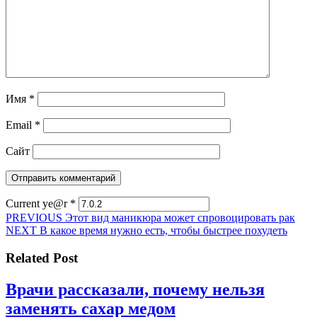
Имя
*
Email
*
Сайт
Current ye@r
*
Навигация
Предыдущая
PREVIOUS
Этот вид маникюра может спровоцировать рак
Следующая
запись:
NEXT
В какое время нужно есть, чтобы быстрее похудеть
по
запись:
записям
Related Post
Врачи рассказали, почему нельзя
Врачи
заменять сахар медом