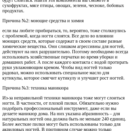
будут слоиться. Найти эти компоненты вы сможете в
сухофруктах, мясе птицы, овощах, зелени, чесноке, бобовых
продуктах.
Причина №2: моющие средства и химия
если вы любите прибираться, то, вероятно, тоже столкнулись
с проблемой, когда ногти слоятся. Все дело во влиянии
моющих средств, которые содержат в своем составе разные
химические вещества. Они слишком агрессивны для ногтей,
действуют на них разрушительно. Поэтому необходимо всегда
использовать хозяйственные перчатки во время уборки и
домашних работ. А после каждого контакта с водой протирать
руки увлажняющим кремом. Чтобы вид ногтей только
радовал, можно использовать специальное масло для
кутикулы, которое смягчит кутикулу и улучшит рост ногтей.
Причина №3: техника маникюра
Из-за неправильной техники маникюра тоже могут слоиться
ногти. В частности, от плохой пилки. Обязательно нужно
подобрать профессиональный инструмент, даже если вы
делаете маникюр дома. На них указана абразивность – для
натуральных ногтей она должна быть не меньше 240 единиц.
Более жесткие пилки могут быть использованы только для
акриловых ногтей. В противном случае можно только