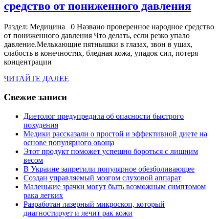
Назв
средство от пониженного давления
пров
Раздел: Медицина 0 Названо проверенное народное средство
наро
от пониженного давления Что делать, если резко упало
сред
давление.Мелькающие пятнышки в глазах, звон в ушах,
слабость в конечностях, бледная кожа, упадок сил, потеря
от
концентрации
пони
ЧИТАЙТЕ
ЧИТАЙТЕ ДАЛЕЕ
давл
ДАЛЕЕ
Свежие записи
Диетолог предупредила об опасности быстрого
похудения
Медики рассказали о простой и эффективной диете на
основе популярного овоща
Этот продукт поможет успешно бороться с лишним
весом
В Украине запретили популярное обезболивающее
Создан управляемый мозгом слуховой аппарат
Маленькие зрачки могут быть возможным симптомом
рака легких
Разработан лазерный микроскоп, который
диагностирует и лечит рак кожи