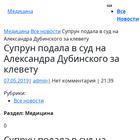
Перейти
Кнопка
к
Медицина
Все
Открыть
содержимому
Новости
Кнопка
Медицина
Все новости
Супрун подала в суд на
Закрыть
Александра Дубинского за клевету
Супрун подала в суд на
Александра Дубинского за
клевету
07.05.2019
admin
07.05.2019
|
admin
|
Нет комментария
|
21:39
Рубрики:
Все новости
Раздел:
Медицина
0
Супрун подала в суд на