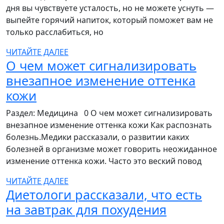
дня вы чувствуете усталость, но не можете уснуть —
для
выпейте горячий напиток, который поможет вам не
хорошег
только расслабиться, но
сна
ЧИТАЙТЕ
ЧИТАЙТЕ ДАЛЕЕ
О чем может сигнализировать
ДАЛЕЕ
внезапное изменение оттенка
О
кожи
чем
Раздел: Медицина 0 О чем может сигнализировать
может
внезапное изменение оттенка кожи Как распознать
болезнь.Медики рассказали, о развитии каких
сигнализировать
болезней в организме может говорить неожиданное
внезапное
изменение оттенка кожи. Часто это веский повод
изменение
ЧИТАЙТЕ
ЧИТАЙТЕ ДАЛЕЕ
оттенка
Диетологи рассказали, что есть
ДАЛЕЕ
кожи
Диетоло
на завтрак для похудения