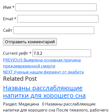
Имя
*
Email
*
Сайт
Current ye@r
*
Навигация
Предыдущая
PREVIOUS
Выявлена основная причина
запись:
преждевременной смерти
по
Следующая
NEXT
Ученые нашли фермент от диабета
записям
Related Post
запись:
Названы расслабляющие
Назван
напитки для хорошего сна
рассла
Раздел: Медицина 0 Названы расслабляющие
напитки
напитки для хорошего сна После тяжелого, рабочего