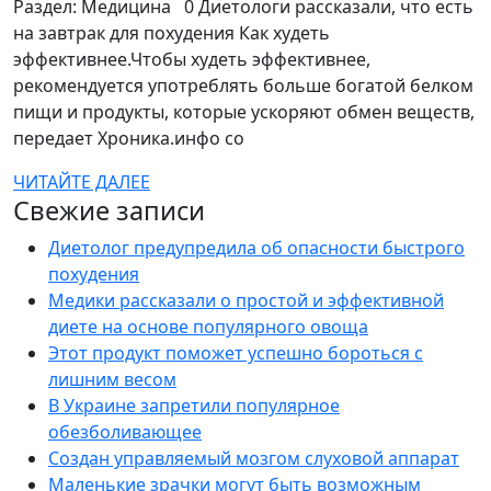
рассказа
Раздел: Медицина 0 Диетологи рассказали, что есть
что
на завтрак для похудения Как худеть
эффективнее.Чтобы худеть эффективнее,
есть
рекомендуется употреблять больше богатой белком
на
пищи и продукты, которые ускоряют обмен веществ,
завтрак
передает Хроника.инфо со
для
ЧИТАЙТЕ
ЧИТАЙТЕ ДАЛЕЕ
похудени
Свежие записи
ДАЛЕЕ
Диетолог предупредила об опасности быстрого
похудения
Медики рассказали о простой и эффективной
диете на основе популярного овоща
Этот продукт поможет успешно бороться с
лишним весом
В Украине запретили популярное
обезболивающее
Создан управляемый мозгом слуховой аппарат
Маленькие зрачки могут быть возможным