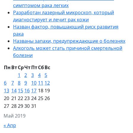
симптомом рака легких
Разработан лазерный микроскоп, который
диагностирует и лечит рак кожи
Назван фактор, повышающий риск развития
рака
Названы запахи, предупреждающие о болезнях
Алкоголь может стать причиной смертельной
болезни
Пн
Вт
Ср
Чт
Пт
Сб
Вс
1
2
3
4
5
6
7
8
9
10
11
12
13
14
15
16
17
18
19
20
21
22
23
24
25
26
27
28
29
30
31
Май 2019
« Апр