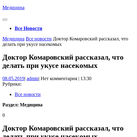
Перейти
Медицина
к
содержимому
Кнопка
Открыть
Все Новости
Кнопка
Медицина
Все новости
Доктор Комаровский рассказал, что
Закрыть
делать при укусе насекомых
Доктор Комаровский рассказал, что
делать при укусе насекомых
08.05.2019
admin
08.05.2019
|
admin
|
Нет комментария
|
13:30
Рубрики:
Все новости
Раздел:
Медицина
0
Доктор Комаровский рассказал, что
делать при укусе насекомых