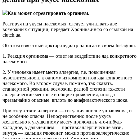
Как может отреагировать организм.
Реагируя на укусы насекомых, следует учитывать две
возможных ситуации, передает Хроника.инфо со ссылкой на
clutch.ua.
Об этом известный доктор-педиатр написал в своем Instagram.
1. Реакция организма — ответ на воздействие яда конкретного
насекомого.
2. У человека имеет место аллергия, т.е. повышенная
чувствительность к одному из компонентов яда конкретного
насекомого. Во втором случае, помимо, так сказать,
стандартной реакции, возможны разной степени тяжести
аллергические местные и общие проявления, иногда
чрезвычайно опасные, вплоть до анафилактического шока.
При отсутствии аллергии — ситуация вполне управляема, и
не особенно опасна. Непосредственно после укуса —
желательно к укушенному месту приложить что-нибудь
холодное, в дальнейшем — противоаллергические мази,
внутрь — кальция глюконат, можно противоаллергические
(антигистаминные препараты). Заметим, что