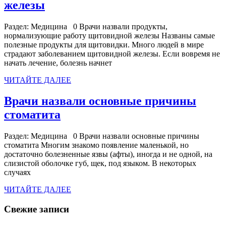
Врачи
железы
назвали
Раздел: Медицина 0 Врачи назвали продукты,
продукты,
нормализующие работу щитовидной железы Названы самые
нормализующие
полезные продукты для щитовидки. Много людей в мире
страдают заболеванием щитовидной железы. Если вовремя не
работу
начать лечение, болезнь начнет
щитовидной
ЧИТАЙТЕ
ЧИТАЙТЕ ДАЛЕЕ
железы
ДАЛЕЕ
Врачи назвали основные причины
Врачи
стоматита
назвали
Раздел: Медицина 0 Врачи назвали основные причины
основные
стоматита Многим знакомо появление маленькой, но
причины
достаточно болезненные язвы (афты), иногда и не одной, на
слизистой оболочке губ, щек, под языком. В некоторых
стоматита
случаях
ЧИТАЙТЕ
ЧИТАЙТЕ ДАЛЕЕ
ДАЛЕЕ
Свежие записи