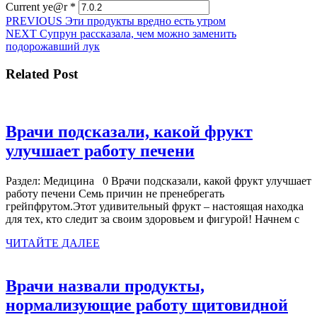
Current ye@r
*
Навигация
Предыдущая
PREVIOUS
Эти продукты вредно есть утром
Следующая
запись:
NEXT
Супрун рассказала, чем можно заменить
по
запись:
подорожавший лук
записям
Related Post
Врачи подсказали, какой фрукт
Врачи
улучшает работу печени
подсказали,
Раздел: Медицина 0 Врачи подсказали, какой фрукт улучшает
какой
работу печени Семь причин не пренебрегать
фрукт
грейпфрутом.Этот удивительный фрукт – настоящая находка
для тех, кто следит за своим здоровьем и фигурой! Начнем с
улучшает
ЧИТАЙТЕ
работу
ЧИТАЙТЕ ДАЛЕЕ
ДАЛЕЕ
печени
Врачи назвали продукты,
нормализующие работу щитовидной