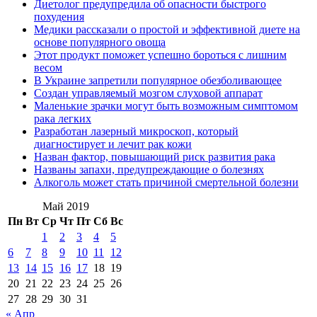
Диетолог предупредила об опасности быстрого
похудения
Медики рассказали о простой и эффективной диете на
основе популярного овоща
Этот продукт поможет успешно бороться с лишним
весом
В Украине запретили популярное обезболивающее
Создан управляемый мозгом слуховой аппарат
Маленькие зрачки могут быть возможным симптомом
рака легких
Разработан лазерный микроскоп, который
диагностирует и лечит рак кожи
Назван фактор, повышающий риск развития рака
Названы запахи, предупреждающие о болезнях
Алкоголь может стать причиной смертельной болезни
Май 2019
Пн
Вт
Ср
Чт
Пт
Сб
Вс
1
2
3
4
5
6
7
8
9
10
11
12
13
14
15
16
17
18
19
20
21
22
23
24
25
26
27
28
29
30
31
« Апр