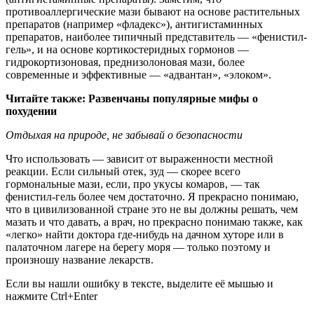
противоаллергические мази бывают на основе растительных
препаратов (например «фладекс»), антигистаминных
препаратов, наиболее типичный представитель — «фенистил-
гель», и на основе кортикостеридных гормонов —
гидрокортизоновая, преднизолоновая мази, более
современные и эффективные — «адвантан», «элоком».
Читайте также: Развенчаны популярные мифы о
похудении
Отдыхая на природе, не забывай о безопасности
Что использовать — зависит от выраженности местной
реакции. Если сильный отек, зуд — скорее всего
гормональные мази, если, про укусы комаров, — так
фенистил-гель более чем достаточно. Я прекрасно понимаю,
что в цивилизованной стране это не вы должны решать, чем
мазать и что давать, а врач, но прекрасно понимаю также, как
«легко» найти доктора где-нибудь на дачном хуторе или в
палаточном лагере на берегу моря — только поэтому и
произношу название лекарств.
Если вы нашли ошибку в тексте, выделите её мышью и
нажмите Ctrl+Enter