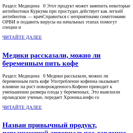
продукт
Раздел: Медицина 0 Этот продукт может заменить некоторые
может
антибиотики Куркума при простудах действует как легкий
заменить
антибиотик — врачСправиться с неприятными симптомами
ОРВИ и подавить вирусы на начальных этапах помогут
некоторые
специи и
антибиотики
ЧИТАЙТЕ
ЧИТАЙТЕ ДАЛЕЕ
ДАЛЕЕ
Медики рассказали, можно ли
Медики
беременным пить кофе
рассказали,
Раздел: Медицина 0 Медики рассказали, можно ли
можно
беременным пить кофе Употребление кофеина оказывает
ли
влияние на рост новорожденного.Кофеин приводит к
уменьшению размера плода у беременных. Это выяснили
беременным
ирландские ученые, передает Хроника.инфо со
пить
ЧИТАЙТЕ
ЧИТАЙТЕ ДАЛЕЕ
кофе
ДАЛЕЕ
Назван привычный продукт,
Н