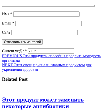
Имя
*
Email
*
Сайт
Current ye@r
*
Навигация
Предыдущая
PREVIOUS
Эти продукты способны продлить молодость
запись:
организма
по
Следующая
NEXT
Этот овощ признали главным продуктом для
записям
запись:
укрепления здоровья
Related Post
Этот продукт может заменить
Этот
некоторые антибиотики