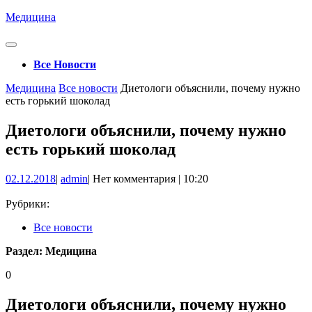
Перейти
Медицина
к
содержимому
Кнопка
Открыть
Все Новости
Кнопка
Медицина
Все новости
Диетологи объяснили, почему нужно
Закрыть
есть горький шоколад
Диетологи объяснили, почему нужно
есть горький шоколад
02.12.2018
admin
02.12.2018
|
admin
|
Нет комментария
|
10:20
Рубрики:
Все новости
Раздел:
Медицина
0
Диетологи объяснили, почему нужно