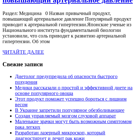
повышающий артериальное давление
п
Раздел: Медицина 0 Назван привычный продукт,
пр
повышающий артериальное давление Популярный продукт
п
приводит к артериальной гипертензии.Японские ученые из
Национального института фундаментальной биологии
а
установили, что соль приводит к развитию артериальной
д
гипертензии. Об этом
ЧИТАЙТЕ
ЧИТАЙТЕ ДАЛЕЕ
ДАЛЕЕ
Свежие записи
Диетолог предупредила об опасности быстрого
похудения
Медики рассказали о простой и эффективной диете на
основе популярного овоща
Этот продукт поможет успешно бороться с лишним
весом
В Украине запретили популярное обезболивающее
Создан управляемый мозгом слуховой аппарат
Маленькие зрачки могут быть возможным симптомом
рака легких
Разработан лазерный микроскоп, который
диагностирует и лечит рак кожи