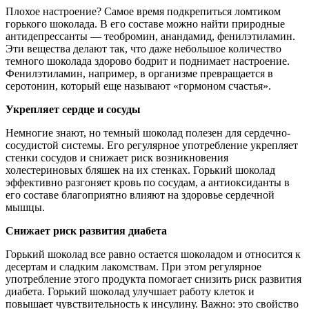
Плохое настроение? Самое время подкрепиться ломтиком
горького шоколада. В его составе можно найти природные
антидепрессанты — теобромин, анандамид, фенилэтиламин.
Эти вещества делают так, что даже небольшое количество
темного шоколада здорово бодрит и поднимает настроение.
Фенилэтиламин, например, в организме превращается в
серотонин, который еще называют «гормоном счастья».
Укрепляет сердце и сосуды
Немногие знают, но темный шоколад полезен для сердечно-
сосудистой системы. Его регулярное употребление укрепляет
стенки сосудов и снижает риск возникновения
холестериновых бляшек на их стенках. Горький шоколад
эффективно разгоняет кровь по сосудам, а антиоксиданты в
его составе благоприятно влияют на здоровье сердечной
мышцы.
Снижает риск развития диабета
Горький шоколад все равно остается шоколадом и относится к
десертам и сладким лакомствам. При этом регулярное
употребление этого продукта помогает снизить риск развития
диабета. Горький шоколад улучшает работу клеток и
повышает чувствительность к инсулину. Важно: это свойство