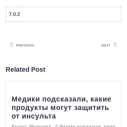
Навигация
по
PREVIOUS
NEXT
записям
Предыдущая
Следующая
запись:
запись:
Related Post
Медики подсказали, какие
продукты могут защитить
Медики
от инсульта
подсказали,
Раздел: Медицина 0 Медики подсказали, какие