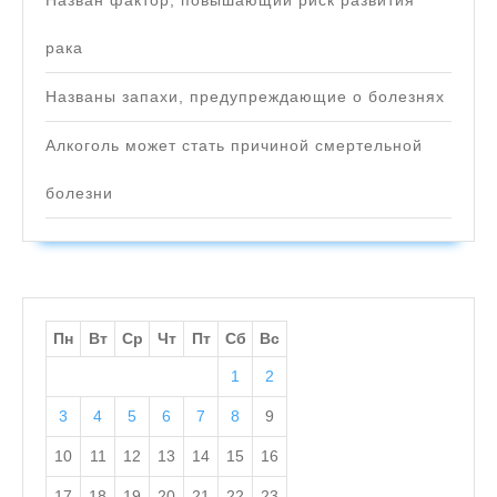
Назван фактор, повышающий риск развития
рака
Названы запахи, предупреждающие о болезнях
Алкоголь может стать причиной смертельной
болезни
Пн
Вт
Ср
Чт
Пт
Сб
Вс
1
2
3
4
5
6
7
8
9
10
11
12
13
14
15
16
17
18
19
20
21
22
23