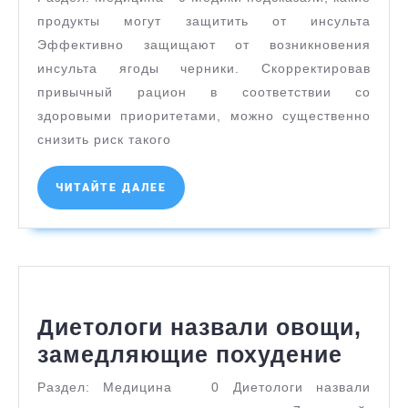
какие
продукты могут защитить от инсульта
продукты
Эффективно защищают от возникновения
могут
инсульта ягоды черники. Скорректировав
привычный рацион в соответствии со
защитить
здоровыми приоритетами, можно существенно
от
снизить риск такого
инсульта
ЧИТАЙТЕ
ЧИТАЙТЕ ДАЛЕЕ
ДАЛЕЕ
Диетологи назвали овощи,
Диет
замедляющие похудение
назв
Раздел: Медицина 0 Диетологи назвали
овощ